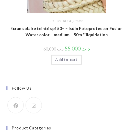
COSMETIQUE
,
Crème
Ecran solaire teinté spf 50+ – Isdin Fotoprotector Fusion
Water color – medium – 50m **liquidation
55,000
د.ت
60,000
د.ت
Add to cart
Follow Us
Product Categories