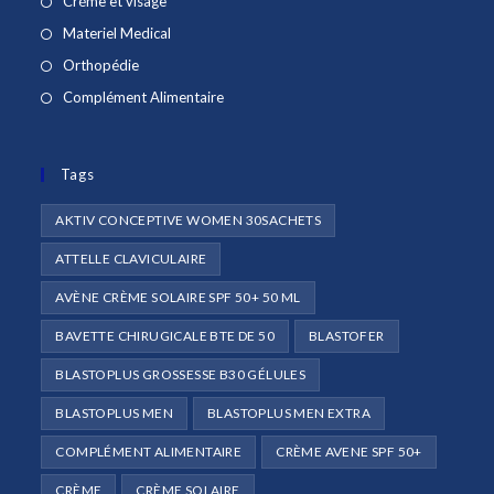
Créme et visage
dans
S’ouvre
Materiel Medical
un
dans
S’ouvre
Orthopédie
nouvel
un
dans
S’ouvre
Complément Alimentaire
onglet
nouvel
un
dans
onglet
nouvel
un
onglet
Tags
nouvel
onglet
AKTIV CONCEPTIVE WOMEN 30SACHETS
ATTELLE CLAVICULAIRE
AVÈNE CRÈME SOLAIRE SPF 50+ 50 ML
BAVETTE CHIRUGICALE BTE DE 50
BLASTOFER
BLASTOPLUS GROSSESSE B30 GÉLULES
BLASTOPLUS MEN
BLASTOPLUS MEN EXTRA
COMPLÉMENT ALIMENTAIRE
CRÈME AVENE SPF 50+
CRÈME
CRÈME SOLAIRE