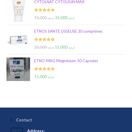
CYTOLNAT CYTOLSUN MAX
Rated
5.00
43,000
د.ت
35,000
د.ت
out of 5
ETNOS SANTÉ OSSEUSE 30 comprimes
Rated
5.00
20,000
د.ت
15,000
د.ت
out of 5
ETNO-MAG Magnésium 30 Capsules
Rated
5.00
15,000
د.ت
out of 5
Contact
Address: