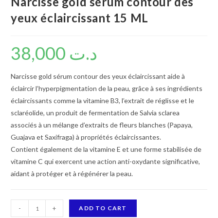
Narcisse gold sérum contour des
yeux éclaircissant 15 ML
38,000
د.ت
Narcisse gold sérum contour des yeux éclaircissant aide à
éclaircir l’hyperpigmentation de la peau, grâce à ses ingrédients
éclaircissants comme la vitamine B3, l’extrait de réglisse et le
sclaréolide, un produit de fermentation de Salvia sclarea
associés à un mélange d’extraits de fleurs blanches (Papaya,
Guajava et Saxifraga) à propriétés éclaircissantes.
Contient également de la vitamine E et une forme stabilisée de
vitamine C qui exercent une action anti-oxydante significative,
aidant à protéger et à régénérer la peau.
Narcisse
-
+
ADD TO CART
gold