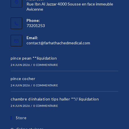
Rue Ibn Al Jazzar 4000 Sousse en face immeuble
Avicenne
Phone:
73201253
Email:
S’ouvre
contact@farhathachedmedical.com
dans
votre
pince pean **liquidation
application
24 JUIN 2026
/
0 COMMENTAIRE
pince cocher
24 JUIN 2026
/
0 COMMENTAIRE
chambre d inhalation tips haller **// liquidation
24 JUIN 2026
/
0 COMMENTAIRE
Store
S’ouvre