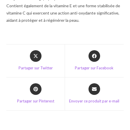
Contient également de la vitamine E et une forme stabilisée de
vitamine C qui exercent une action anti-oxydante significative,
aidant à protéger et à régénérer la peau.
Opens
Opens
in
in
a
a
Partager sur Twitter
Partager sur Facebook
new
new
window
window
Opens
Opens
in
in
a
a
Partager sur Pinterest
Envoyer ce produit par e-mail
new
new
window
window