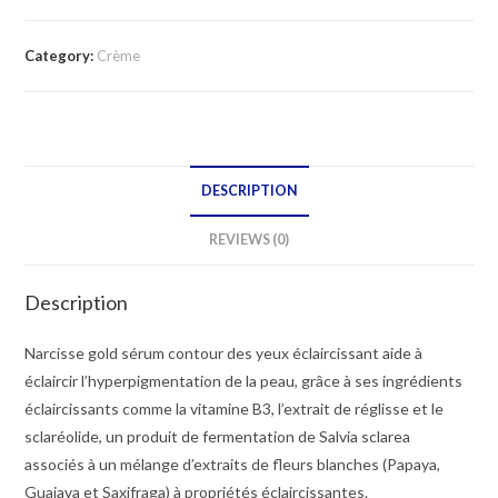
sérum
contour
Category:
Crème
des
yeux
éclaircissant
15
DESCRIPTION
ML
quantity
REVIEWS (0)
Description
Narcisse gold sérum contour des yeux éclaircissant aide à
éclaircir l’hyperpigmentation de la peau, grâce à ses ingrédients
éclaircissants comme la vitamine B3, l’extrait de réglisse et le
sclaréolide, un produit de fermentation de Salvia sclarea
associés à un mélange d’extraits de fleurs blanches (Papaya,
Guajava et Saxifraga) à propriétés éclaircissantes.