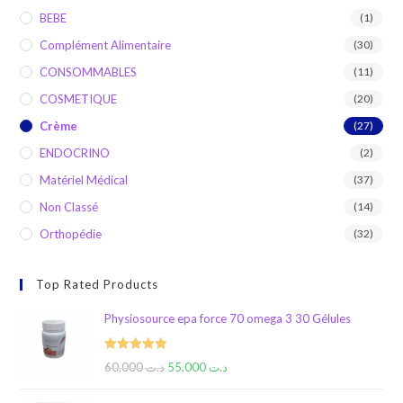
BEBE
(1)
Complément Alimentaire
(30)
CONSOMMABLES
(11)
COSMETIQUE
(20)
Crème
(27)
ENDOCRINO
(2)
Matériel Médical
(37)
Non Classé
(14)
Orthopédie
(32)
Top Rated Products
Physiosource epa force 70 omega 3 30 Gélules
Rated
5.00
60,000
د.ت
55,000
د.ت
out of 5