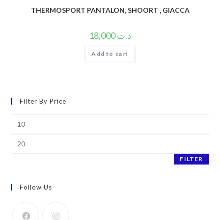
THERMOSPORT PANTALON, SHOORT , GIACCA
18,000
د.ت
Add to cart
Filter By Price
Min
price
Max
price
FILTER
Follow Us