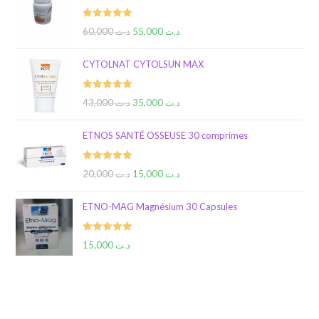
Rated
5.00
60,000
د.ت
55,000
د.ت
out of 5
CYTOLNAT CYTOLSUN MAX
Rated
5.00
43,000
د.ت
35,000
د.ت
out of 5
ETNOS SANTÉ OSSEUSE 30 comprimes
Rated
5.00
20,000
د.ت
15,000
د.ت
out of 5
ETNO-MAG Magnésium 30 Capsules
Rated
5.00
15,000
د.ت
out of 5