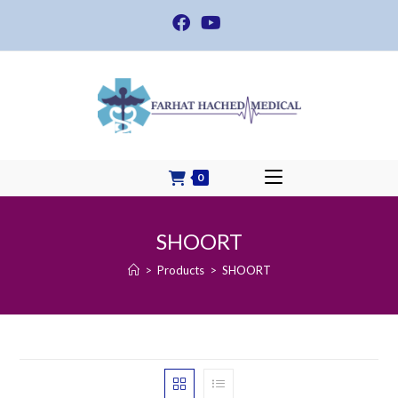
Skip
to
content
0
SHOORT
>
Products
>
SHOORT