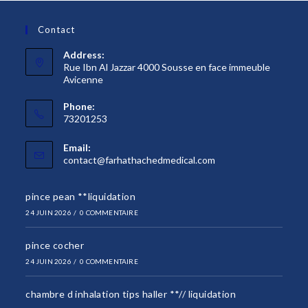
Contact
Address:
Rue Ibn Al Jazzar 4000 Sousse en face immeuble
Avicenne
Phone:
73201253
Email:
S’ouvre
contact@farhathachedmedical.com
dans
votre
pince pean **liquidation
application
24 JUIN 2026
/
0 COMMENTAIRE
pince cocher
24 JUIN 2026
/
0 COMMENTAIRE
chambre d inhalation tips haller **// liquidation