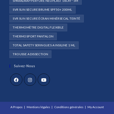
SPARADRAP PERFORÉ NEOPLAST 18CM * 5M
SVR SUN SECURE BRUME SPF50+ 200ML
SVR SUN SECURE ÉCRAN MINÉRSECAL TEINTÉ
THERMOMÈTRE DIGITAL FLEXIBLE
THERMOSPORT PANTALON
TOTAL SAFETY SERINGUES A INSILINE 1 ML
TROUSSE A DISSECTION
Suivez-Nous
S’ouvre
S’ouvre
S’ouvre
dans
dans
dans
un
un
un
A Propos
Mentions légales
Conditions générales
My Account
nouvel
nouvel
nouvel