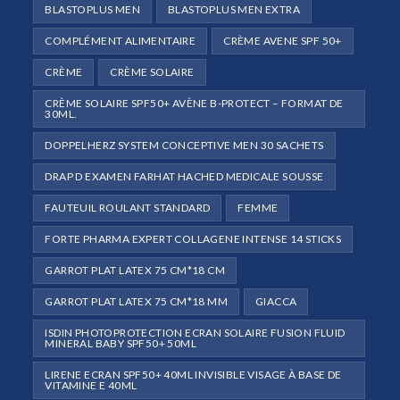
BLASTOPLUS MEN
BLASTOPLUS MEN EXTRA
COMPLÉMENT ALIMENTAIRE
CRÈME AVENE SPF 50+
CRÈME
CRÈME SOLAIRE
CRÈME SOLAIRE SPF50+ AVÈNE B-PROTECT – FORMAT DE
30ML.
DOPPELHERZ SYSTEM CONCEPTIVE MEN 30 SACHETS
DRAP D EXAMEN FARHAT HACHED MEDICALE SOUSSE
FAUTEUIL ROULANT STANDARD
FEMME
FORTE PHARMA EXPERT COLLAGENE INTENSE 14 STICKS
GARROT PLAT LATEX 75 CM*18 CM
GARROT PLAT LATEX 75 CM*18 MM
GIACCA
ISDIN PHOTOPROTECTION ECRAN SOLAIRE FUSION FLUID
MINERAL BABY SPF50+ 50ML
LIRENE ECRAN SPF50+ 40ML INVISIBLE VISAGE À BASE DE
VITAMINE E 40ML