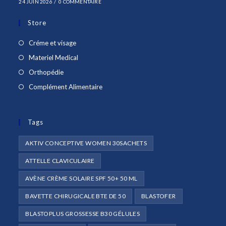
24 JUIN 2026
/
0 COMMENTAIRE
Store
S’ouvre
Créme et visage
dans
S’ouvre
Materiel Medical
un
dans
S’ouvre
Orthopédie
nouvel
un
dans
S’ouvre
Complément Alimentaire
onglet
nouvel
un
dans
onglet
nouvel
un
onglet
Tags
nouvel
onglet
AKTIV CONCEPTIVE WOMEN 30SACHETS
ATTELLE CLAVICULAIRE
AVÈNE CRÈME SOLAIRE SPF 50+ 50 ML
BAVETTE CHIRUGICALE BTE DE 50
BLASTOFER
BLASTOPLUS GROSSESSE B30 GÉLULES