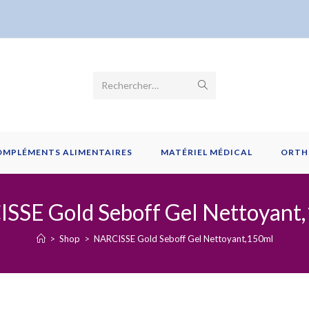
Envoyer
Rechercher…
la
recherche
OMPLÉMENTS ALIMENTAIRES
MATÉRIEL MÉDICAL
ORTH
SSE Gold Seboff Gel Nettoyant
>
Shop
>
NARCISSE Gold Seboff Gel Nettoyant,150ml