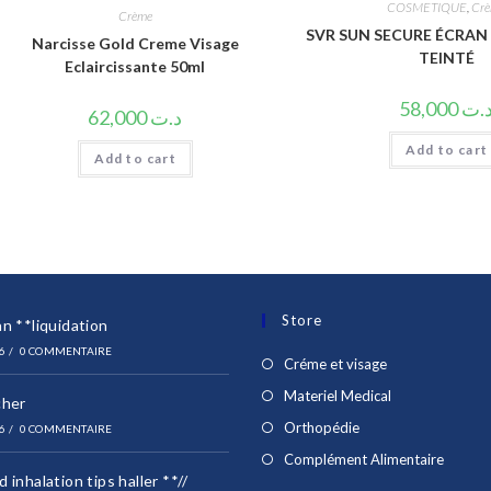
COSMETIQUE
,
Cr
Crème
SVR SUN SECURE ÉCRAN
Narcisse Gold Creme Visage
TEINTÉ
Eclaircissante 50ml
58,000
.ت
62,000
د.ت
Add to cart
Add to cart
Store
n **liquidation
6
/
0 COMMENTAIRE
S’ouvre
Créme et visage
dans
S’ouvre
Materiel Medical
cher
un
dans
S’ouvre
Orthopédie
6
/
0 COMMENTAIRE
nouvel
un
dans
S’ouvr
Complément Alimentaire
onglet
nouvel
 inhalation tips haller **//
un
dans