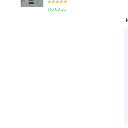
Rated
5.00
15,000
د.ت
out of 5