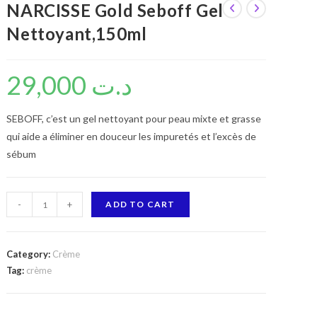
NARCISSE Gold Seboff Gel
Nettoyant,150ml
29,000
د.ت
SEBOFF, c’est un gel nettoyant pour peau mixte et grasse
qui aide a éliminer en douceur les impuretés et l’excès de
sébum
NARCISSE
-
+
ADD TO CART
Gold
Seboff
Gel
Category:
Crème
Nettoyant,150ml
Tag:
crème
quantity