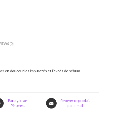
IEWS (0)
iner en douceur les impuretés et l’excès de sébum
ns
Opens
Partager sur
Envoyer ce produit
Pinterest
par e-mail
in
a
w
new