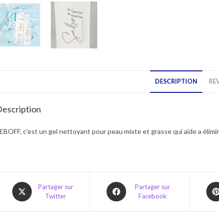
DESCRIPTION
REV
escription
EBOFF, c’est un gel nettoyant pour peau mixte et grasse qui aide a élim
Opens
Opens
Ope
Partager sur
Partager sur
Twitter
Facebook
in
in
in
a
a
a
new
new
ne