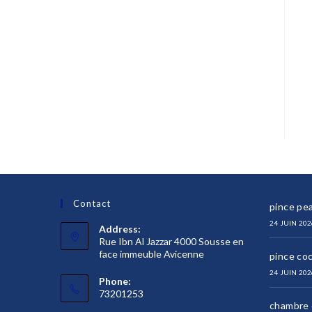
Contact
pince pea
24 JUIN 202
Address:
Rue Ibn Al Jazzar 4000 Sousse en
face immeuble Avicenne
pince co
24 JUIN 202
Phone:
73201253
chambre d