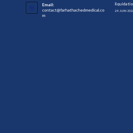
liquidati
Email:
contact@farhathachedmedical.co
24 JUIN 202
S’ouvre
m
dans
votre
application