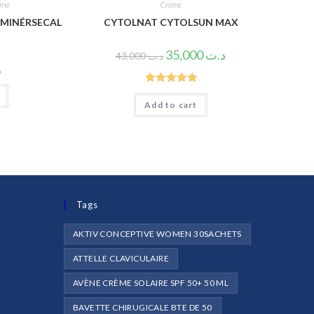
ème
Crème
 MINÉRSECAL
CYTOLNAT CYTOLSUN MAX
35,000
د.ت
43,000
د.ت
د
Rated
5.00
Add to cart
out of 5
Tags
AKTIV CONCEPTIVE WOMEN 30SACHETS
ATTELLE CLAVICULAIRE
AVÈNE CRÈME SOLAIRE SPF 50+ 50 ML
e
BAVETTE CHIRUGICALE BTE DE 50