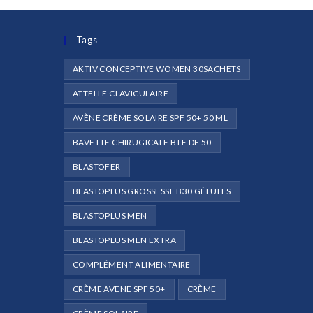
Tags
AKTIV CONCEPTIVE WOMEN 30SACHETS
ATTELLE CLAVICULAIRE
AVÈNE CRÈME SOLAIRE SPF 50+ 50 ML
e
BAVETTE CHIRUGICALE BTE DE 50
BLASTOFER
BLASTOPLUS GROSSESSE B30 GÉLULES
BLASTOPLUS MEN
BLASTOPLUS MEN EXTRA
COMPLÉMENT ALIMENTAIRE
CRÈME AVENE SPF 50+
CRÈME