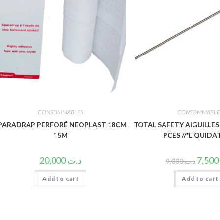
CONSOMMABLES
CONSOMMABLE
PARADRAP PERFORÉ NEOPLAST 18CM
TOTAL SAFETY AIGUILLES 2
* 5M
PCES //*LIQUIDA
20,000
د.ت
7,500
9,000
د.ت
Add to cart
Add to cart