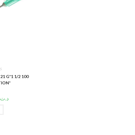
S
1 G*1 1/2 100
TION*
د.ت