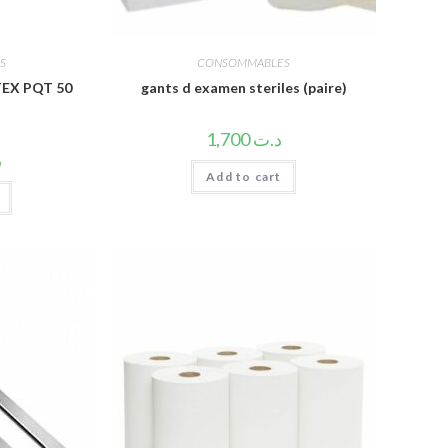
S
CONSOMMABLES
EX PQT 50
gants d examen steriles (paire)
1,700
د.ت
د
Add to cart