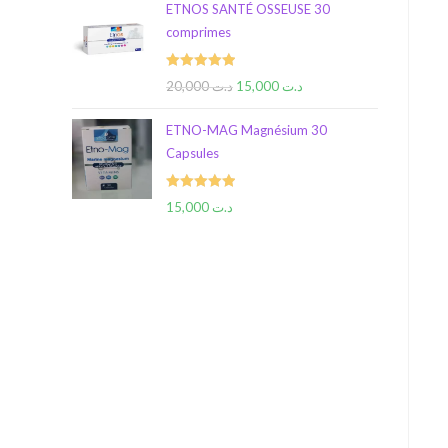
ETNOS SANTÉ OSSEUSE 30
comprimes
Rated
5.00
20,000
د.ت
15,000
د.ت
out of 5
ETNO-MAG Magnésium 30
Capsules
Rated
5.00
15,000
د.ت
out of 5