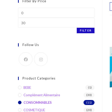
Filter By Price
Min
price
Max
price
FILTER
Follow Us
Product Categories
BEBE
(1)
Complément Alimentaire
(30)
CONSOMMABLES
(11)
COSMETIQUE
(20)