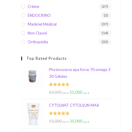
Crème
(27)
ENDOCRINO
(2)
Matériel Médical
(37)
Non Classé
(14)
Orthopédie
(32)
Top Rated Products
Physiosource epa force 70 omega 3
30 Gélules
Rated
5.00
60,000
د.ت
55,000
د.ت
out of 5
CYTOLNAT CYTOLSUN MAX
Rated
5.00
43,000
د.ت
35,000
د.ت
out of 5