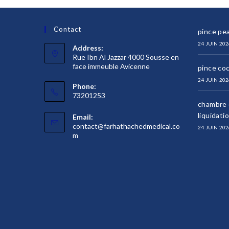
Contact
pince pea
24 JUIN 202
Address:
Rue Ibn Al Jazzar 4000 Sousse en
face immeuble Avicenne
pince co
24 JUIN 202
Phone:
73201253
chambre d
liquidati
Email:
contact@farhathachedmedical.co
24 JUIN 202
S’ouvre
m
dans
votre
application