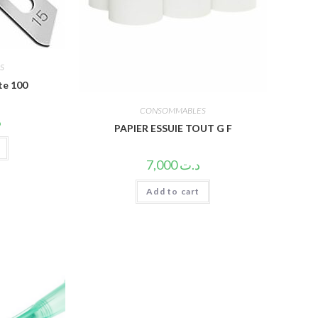
S
te 100
CONSOMMABLES
د
PAPIER ESSUIE TOUT G F
7,000
د.ت
Add to cart