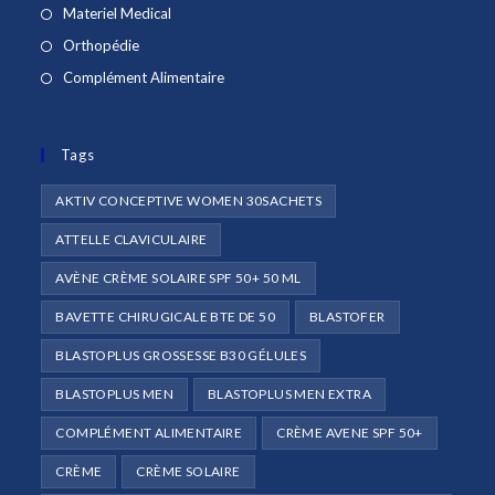
dans
S’ouvre
Materiel Medical
un
dans
S’ouvre
Orthopédie
nouvel
un
dans
S’ouvre
Complément Alimentaire
onglet
nouvel
un
dans
onglet
nouvel
un
onglet
Tags
nouvel
onglet
AKTIV CONCEPTIVE WOMEN 30SACHETS
ATTELLE CLAVICULAIRE
AVÈNE CRÈME SOLAIRE SPF 50+ 50 ML
BAVETTE CHIRUGICALE BTE DE 50
BLASTOFER
BLASTOPLUS GROSSESSE B30 GÉLULES
BLASTOPLUS MEN
BLASTOPLUS MEN EXTRA
COMPLÉMENT ALIMENTAIRE
CRÈME AVENE SPF 50+
CRÈME
CRÈME SOLAIRE