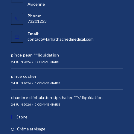
Avicenne
Phone:
73201253
Email:
S’ouvre
contact@farhathachedmedical.com
dans
votre
pince pean **liquidation
application
24 JUIN 2026
/
0 COMMENTAIRE
pince cocher
24 JUIN 2026
/
0 COMMENTAIRE
chambre d inhalation tips haller **// liquidation
24 JUIN 2026
/
0 COMMENTAIRE
Store
S’ouvre
Créme et visage