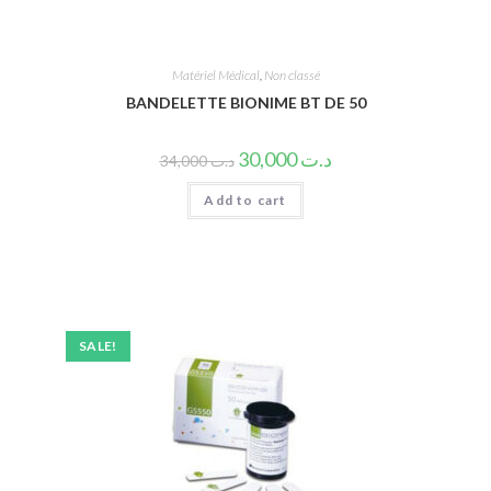
Matériel Médical
,
Non classé
BANDELETTE BIONIME BT DE 50
30,000
د.ت
34,000
د.ت
Add to cart
SALE!