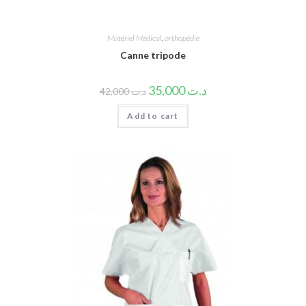
Matériel Médical
,
orthopédie
Canne tripode
35,000
د.ت
42,000
د.ت
Add to cart