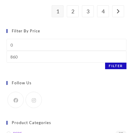
1
2
3
4
Filter By Price
Min
price
Max
price
FILTER
Follow Us
Product Categories