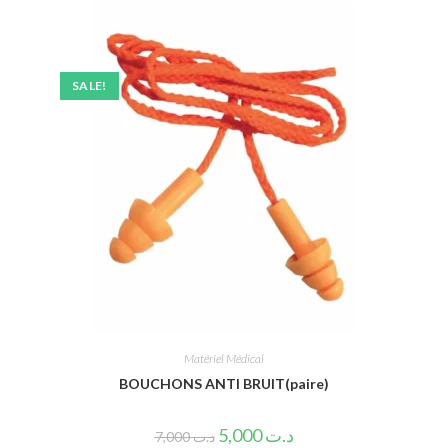
SALE!
Matériel Médical
BOUCHONS ANTI BRUIT(paire)
5,000
د.ت
7,000
د.ت