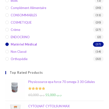
BEBE
(1)
Complément Alimentaire
(30)
CONSOMMABLES
(11)
COSMETIQUE
(20)
Crème
(27)
ENDOCRINO
(2)
Matériel Médical
(37)
Non Classé
(14)
Orthopédie
(32)
Top Rated Products
Physiosource epa force 70 omega 3 30 Gélules
Rated
5.00
60,000
د.ت
55,000
د.ت
out of 5
CYTOLNAT CYTOLSUN MAX