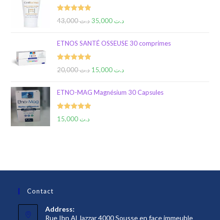
Rated
5.00
43,000
د.ت
35,000
د.ت
out of 5
ETNOS SANTÉ OSSEUSE 30 comprimes
Rated
5.00
20,000
د.ت
15,000
د.ت
out of 5
ETNO-MAG Magnésium 30 Capsules
Rated
5.00
15,000
د.ت
out of 5
Contact
Address:
Rue Ibn Al Jazzar 4000 Sousse en face immeuble