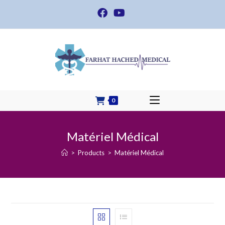
Skip
to
content
0
Matériel Médical
>
Products
>
Matériel Médical