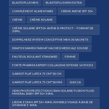
BLASTOPLUS MEN
BLASTOPLUS MEN EXTRA
COMPLÉMENT ALIMENTAIRE
CRÈME AVENE SPF 50+
CRÈME
CRÈME SOLAIRE
CRÈME SOLAIRE SPF50+ AVÈNE B-PROTECT – FORMAT DE
30ML.
DOPPELHERZ SYSTEM CONCEPTIVE MEN 30 SACHETS
DRAP D EXAMEN FARHAT HACHED MEDICALE SOUSSE
FAUTEUIL ROULANT STANDARD
FEMME
FORTE PHARMA EXPERT COLLAGENE INTENSE 14 STICKS
GARROT PLAT LATEX 75 CM*18 CM
GARROT PLAT LATEX 75 CM*18 MM
GIACCA
ISDIN PHOTOPROTECTION ECRAN SOLAIRE FUSION FLUID
MINERAL BABY SPF50+ 50ML
LIRENE ECRAN SPF50+ 40ML INVISIBLE VISAGE À BASE DE
VITAMINE E 40ML