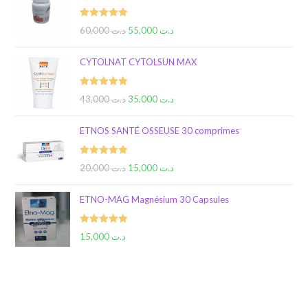
Rated
5.00
60,000
د.ت
55,000
د.ت
out of 5
CYTOLNAT CYTOLSUN MAX
Rated
5.00
43,000
د.ت
35,000
د.ت
out of 5
ETNOS SANTÉ OSSEUSE 30 comprimes
Rated
5.00
20,000
د.ت
15,000
د.ت
out of 5
ETNO-MAG Magnésium 30 Capsules
Rated
5.00
15,000
د.ت
out of 5