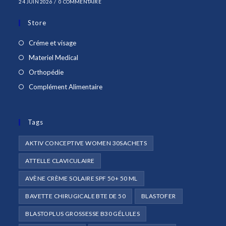
24 JUIN 2026
/
0 COMMENTAIRE
Store
S’ouvre
Créme et visage
dans
S’ouvre
Materiel Medical
un
dans
S’ouvre
Orthopédie
nouvel
un
dans
S’ouvre
Complément Alimentaire
onglet
nouvel
un
dans
onglet
nouvel
un
onglet
Tags
nouvel
onglet
AKTIV CONCEPTIVE WOMEN 30SACHETS
ATTELLE CLAVICULAIRE
AVÈNE CRÈME SOLAIRE SPF 50+ 50 ML
BAVETTE CHIRUGICALE BTE DE 50
BLASTOFER
BLASTOPLUS GROSSESSE B30 GÉLULES