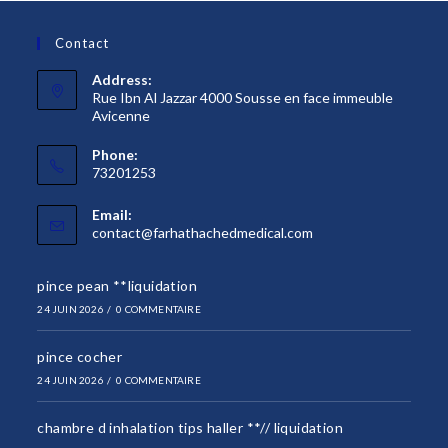
Contact
Address:
Rue Ibn Al Jazzar 4000 Sousse en face immeuble
Avicenne
Phone:
73201253
Email:
S’ouvre
contact@farhathachedmedical.com
dans
votre
pince pean **liquidation
application
24 JUIN 2026
/
0 COMMENTAIRE
pince cocher
24 JUIN 2026
/
0 COMMENTAIRE
chambre d inhalation tips haller **// liquidation