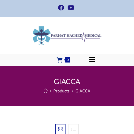
Skip
to
content
0
GIACCA
>
Products
>
GIACCA