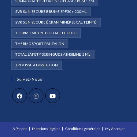
SPARADRAP PERFORÉ NEOPLAST 18CM * 5M
SVR SUN SECURE BRUME SPF50+ 200ML
SVR SUN SECURE ÉCRAN MINÉRSECAL TEINTÉ
THERMOMÈTRE DIGITAL FLEXIBLE
THERMOSPORT PANTALON
TOTAL SAFETY SERINGUES A INSILINE 1 ML
TROUSSE A DISSECTION
Suivez-Nous
S’ouvre
S’ouvre
S’ouvre
dans
dans
dans
un
un
un
A Propos
Mentions légales
Conditions générales
My Account
nouvel
nouvel
nouvel