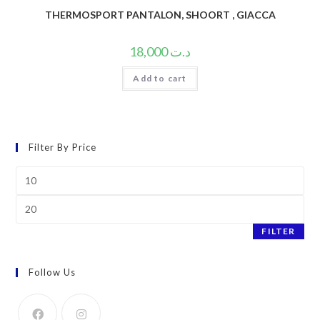
THERMOSPORT PANTALON, SHOORT , GIACCA
18,000
د.ت
Add to cart
Filter By Price
Min
price
Max
price
FILTER
Follow Us