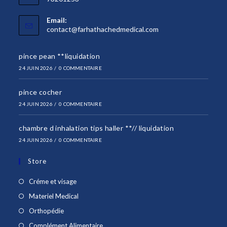
Email:
S’ouvre
contact@farhathachedmedical.com
dans
votre
pince pean **liquidation
application
24 JUIN 2026
/
0 COMMENTAIRE
pince cocher
24 JUIN 2026
/
0 COMMENTAIRE
chambre d inhalation tips haller **// liquidation
24 JUIN 2026
/
0 COMMENTAIRE
Store
S’ouvre
Créme et visage
dans
S’ouvre
Materiel Medical
un
dans
S’ouvre
Orthopédie
nouvel
un
dans
S’ouvre
Complément Alimentaire