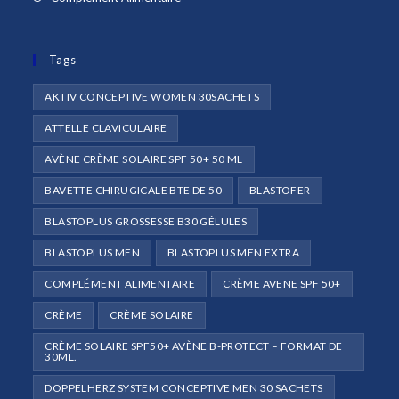
onglet
nouvel
un
dans
onglet
nouvel
un
onglet
Tags
nouvel
onglet
AKTIV CONCEPTIVE WOMEN 30SACHETS
ATTELLE CLAVICULAIRE
AVÈNE CRÈME SOLAIRE SPF 50+ 50 ML
BAVETTE CHIRUGICALE BTE DE 50
BLASTOFER
BLASTOPLUS GROSSESSE B30 GÉLULES
BLASTOPLUS MEN
BLASTOPLUS MEN EXTRA
COMPLÉMENT ALIMENTAIRE
CRÈME AVENE SPF 50+
CRÈME
CRÈME SOLAIRE
CRÈME SOLAIRE SPF50+ AVÈNE B-PROTECT – FORMAT DE
30ML.
DOPPELHERZ SYSTEM CONCEPTIVE MEN 30 SACHETS