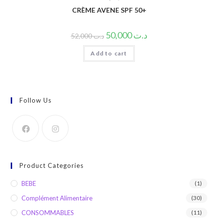
CRÈME AVENE SPF 50+
50,000
د.ت
52,000
د.ت
Add to cart
Follow Us
Product Categories
BEBE
(1)
Complément Alimentaire
(30)
CONSOMMABLES
(11)