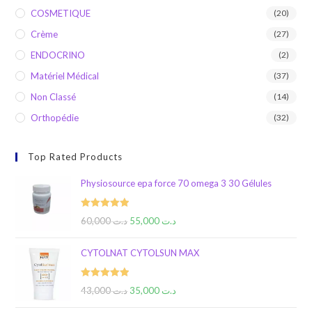
COSMETIQUE
(20)
Crème
(27)
ENDOCRINO
(2)
Matériel Médical
(37)
Non Classé
(14)
Orthopédie
(32)
Top Rated Products
Physiosource epa force 70 omega 3 30 Gélules
Rated
5.00
60,000
د.ت
55,000
د.ت
out of 5
CYTOLNAT CYTOLSUN MAX
Rated
5.00
43,000
د.ت
35,000
د.ت
out of 5