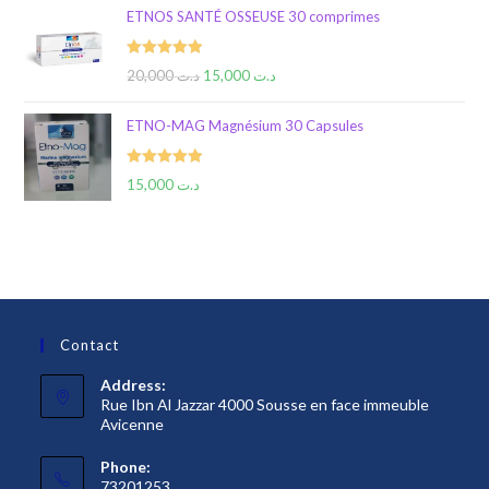
ETNOS SANTÉ OSSEUSE 30 comprimes
Rated
5.00
20,000
د.ت
15,000
د.ت
out of 5
ETNO-MAG Magnésium 30 Capsules
Rated
5.00
15,000
د.ت
out of 5
Contact
Address:
Rue Ibn Al Jazzar 4000 Sousse en face immeuble
Avicenne
Phone:
73201253