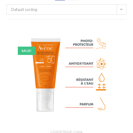
Default sorting
SALE!
COSMETIQUE
,
Crème