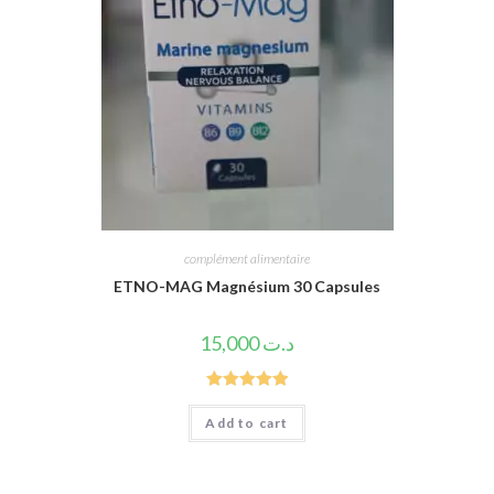
complément alimentaire
ETNO-MAG Magnésium 30 Capsules
15,000
د.ت
Rated
5.00
Add to cart
out of 5