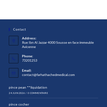
Contact
Address:
Rue Ibn Al Jazzar 4000 Sousse en face immeuble
Avicenne
Phone:
73201253
Email:
S’ouvre
contact@farhathachedmedical.com
dans
votre
pince pean **liquidation
application
24 JUIN 2026
/
0 COMMENTAIRE
pince cocher