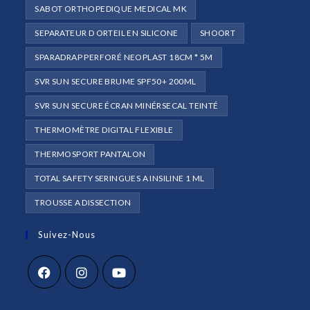
SABOT ORTHOPEDIQUE MEDICAL MK
SEPARATEUR D ORTEIL EN SILICONE
SHOORT
SPARADRAP PERFORÉ NEOPLAST 18CM * 5M
SVR SUN SECURE BRUME SPF50+ 200ML
SVR SUN SECURE ÉCRAN MINÉRSECAL TEINTÉ
THERMOMÈTRE DIGITAL FLEXIBLE
THERMOSPORT PANTALON
TOTAL SAFETY SERINGUES A INSILINE 1 ML
TROUSSE A DISSECTION
Suivez-Nous
S’ouvre
S’ouvre
S’ouvre