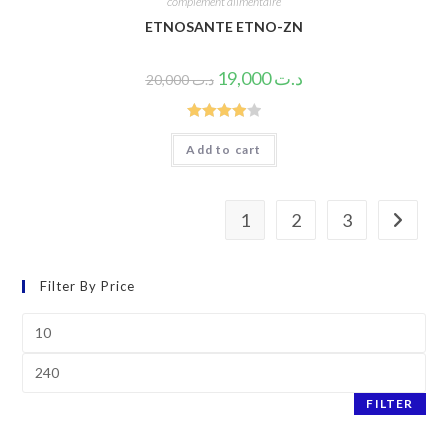
complément alimentaire
ETNOSANTE ETNO-ZN
19,000
د.ت
20,000
د.ت
Rated
Add to cart
4.00
out
of 5
1
2
3
Filter By Price
Min
price
Max
price
FILTER