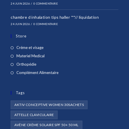
24 JUIN 2026
/
0 COMMENTAIRE
chambre d inhalation tips haller **// liquidation
24 JUIN 2026
/
0 COMMENTAIRE
Store
S’ouvre
Créme et visage
dans
S’ouvre
Materiel Medical
un
dans
S’ouvre
Orthopédie
nouvel
un
dans
S’ouvre
Complément Alimentaire
onglet
nouvel
un
dans
onglet
nouvel
un
onglet
Tags
nouvel
onglet
AKTIV CONCEPTIVE WOMEN 30SACHETS
ATTELLE CLAVICULAIRE
AVÈNE CRÈME SOLAIRE SPF 50+ 50 ML