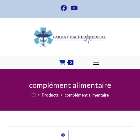
Skip
to
content
0
complément alimentaire
>
Products
>
complément alimentaire