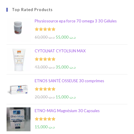
Top Rated Products
Physiosource epa force 70 omega 3 30 Gélules
Rated
5.00
60,000
د.ت
55,000
د.ت
out of 5
CYTOLNAT CYTOLSUN MAX
Rated
5.00
43,000
د.ت
35,000
د.ت
out of 5
ETNOS SANTÉ OSSEUSE 30 comprimes
Rated
5.00
20,000
د.ت
15,000
د.ت
out of 5
ETNO-MAG Magnésium 30 Capsules
Rated
5.00
15,000
د.ت
out of 5