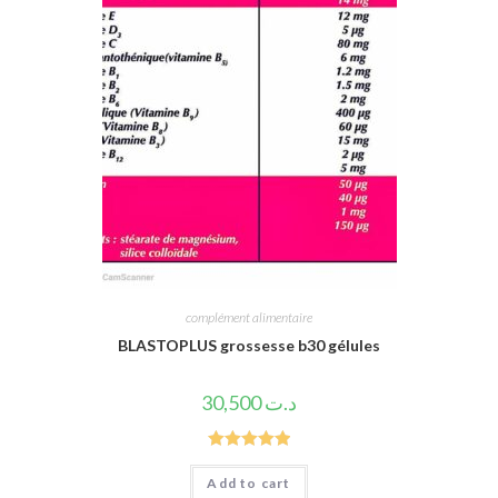
complément alimentaire
BLASTOPLUS grossesse b30 gélules
30,500
د.ت
Rated
5.00
Add to cart
out of 5