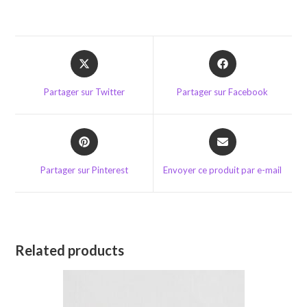
Opens
Opens
in
in
a
a
Partager sur Twitter
Partager sur Facebook
new
new
window
window
Opens
Opens
in
in
a
a
Partager sur Pinterest
Envoyer ce produit par e-mail
new
new
window
window
Related products