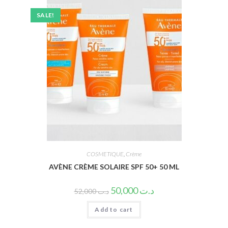
SALE!
COSMETIQUE
,
Crème
AVÈNE CRÈME SOLAIRE SPF 50+ 50 ML
50,000
د.ت
52,000
د.ت
Add to cart