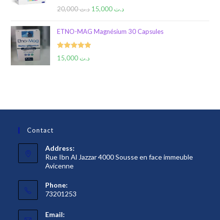
Rated
5.00
20,000
د.ت
15,000
د.ت
out of 5
ETNO-MAG Magnésium 30 Capsules
Rated
5.00
15,000
د.ت
out of 5
Contact
Address:
Rue Ibn Al Jazzar 4000 Sousse en face immeuble
Avicenne
Phone:
73201253
Email: