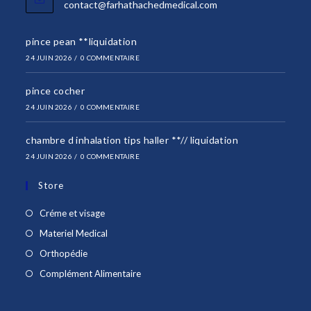
S’ouvre
contact@farhathachedmedical.com
dans
votre
pince pean **liquidation
application
24 JUIN 2026
/
0 COMMENTAIRE
pince cocher
24 JUIN 2026
/
0 COMMENTAIRE
chambre d inhalation tips haller **// liquidation
24 JUIN 2026
/
0 COMMENTAIRE
Store
S’ouvre
Créme et visage
dans
S’ouvre
Materiel Medical
un
dans
S’ouvre
Orthopédie
nouvel
un
dans
S’ouvre
Complément Alimentaire
onglet
nouvel
un
dans
onglet
nouvel
un