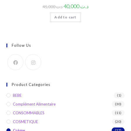
40,000
د.ت
45,000
د.ت
Add to cart
Follow Us
Product Categories
BEBE
(1)
Complément Alimentaire
(30)
CONSOMMABLES
(11)
COSMETIQUE
(20)
Crème
(27)