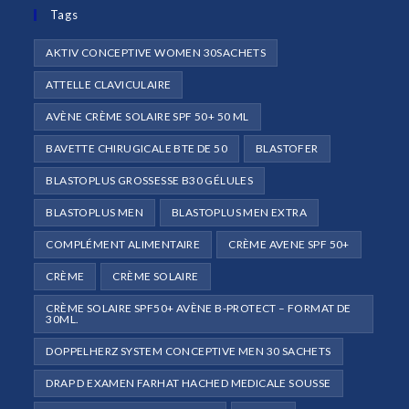
onglet
Tags
nouvel
onglet
AKTIV CONCEPTIVE WOMEN 30SACHETS
ATTELLE CLAVICULAIRE
AVÈNE CRÈME SOLAIRE SPF 50+ 50 ML
BAVETTE CHIRUGICALE BTE DE 50
BLASTOFER
BLASTOPLUS GROSSESSE B30 GÉLULES
BLASTOPLUS MEN
BLASTOPLUS MEN EXTRA
COMPLÉMENT ALIMENTAIRE
CRÈME AVENE SPF 50+
CRÈME
CRÈME SOLAIRE
CRÈME SOLAIRE SPF50+ AVÈNE B-PROTECT – FORMAT DE
30ML.
DOPPELHERZ SYSTEM CONCEPTIVE MEN 30 SACHETS
DRAP D EXAMEN FARHAT HACHED MEDICALE SOUSSE