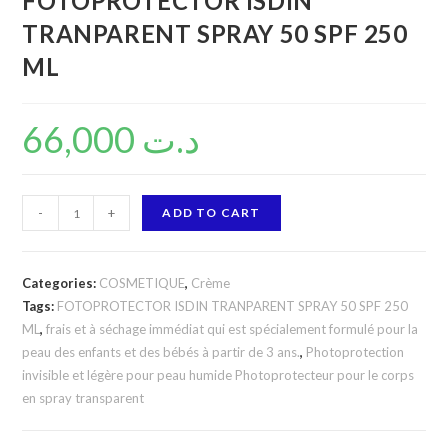
FOTOPROTECTOR ISDIN
TRANPARENT SPRAY 50 SPF 250
ML
66,000
د.ت
FOTOPROTECTOR
-
+
ADD TO CART
ISDIN
TRANPARENT
SPRAY
Categories:
COSMETIQUE
,
Crème
50
Tags:
FOTOPROTECTOR ISDIN TRANPARENT SPRAY 50 SPF 250
ML
,
frais et à séchage immédiat qui est spécialement formulé pour la
SPF
peau des enfants et des bébés à partir de 3 ans.
,
Photoprotection
250
invisible et légère pour peau humide Photoprotecteur pour le corps
ML
en spray transparent
quantity