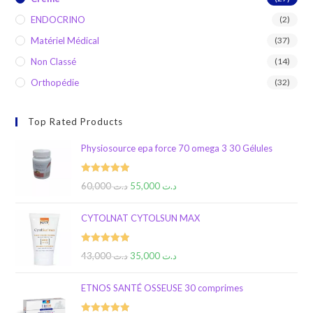
ENDOCRINO
(2)
Matériel Médical
(37)
Non Classé
(14)
Orthopédie
(32)
Top Rated Products
Physiosource epa force 70 omega 3 30 Gélules
Rated
5.00
60,000
د.ت
55,000
د.ت
out of 5
CYTOLNAT CYTOLSUN MAX
Rated
5.00
43,000
د.ت
35,000
د.ت
out of 5
ETNOS SANTÉ OSSEUSE 30 comprimes