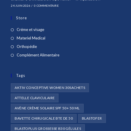
24 JUIN 2026
/
0 COMMENTAIRE
Store
S’ouvre
Créme et visage
dans
S’ouvre
Materiel Medical
un
dans
S’ouvre
Orthopédie
nouvel
un
dans
S’ouvre
Complément Alimentaire
onglet
nouvel
un
dans
onglet
nouvel
un
onglet
Tags
nouvel
onglet
AKTIV CONCEPTIVE WOMEN 30SACHETS
ATTELLE CLAVICULAIRE
AVÈNE CRÈME SOLAIRE SPF 50+ 50 ML
BAVETTE CHIRUGICALE BTE DE 50
BLASTOFER
BLASTOPLUS GROSSESSE B30 GÉLULES