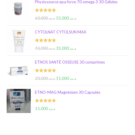
Physiosource epa force 70 omega 3 30 Gélules
Rated
5.00
60,000
د.ت
55,000
د.ت
out of 5
CYTOLNAT CYTOLSUN MAX
Rated
5.00
43,000
د.ت
35,000
د.ت
out of 5
ETNOS SANTÉ OSSEUSE 30 comprimes
Rated
5.00
20,000
د.ت
15,000
د.ت
out of 5
ETNO-MAG Magnésium 30 Capsules
Rated
5.00
15,000
د.ت
out of 5