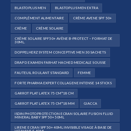
BLASTOPLUS MEN
BLASTOPLUS MEN EXTRA
COMPLÉMENT ALIMENTAIRE
CRÈME AVENE SPF 50+
CRÈME
CRÈME SOLAIRE
CRÈME SOLAIRE SPF50+ AVÈNE B-PROTECT – FORMAT DE
30ML.
DOPPELHERZ SYSTEM CONCEPTIVE MEN 30 SACHETS
DRAP D EXAMEN FARHAT HACHED MEDICALE SOUSSE
FAUTEUIL ROULANT STANDARD
FEMME
FORTE PHARMA EXPERT COLLAGENE INTENSE 14 STICKS
GARROT PLAT LATEX 75 CM*18 CM
GARROT PLAT LATEX 75 CM*18 MM
GIACCA
ISDIN PHOTOPROTECTION ECRAN SOLAIRE FUSION FLUID
MINERAL BABY SPF50+ 50ML
LIRENE ECRAN SPF50+ 40ML INVISIBLE VISAGE À BASE DE
VITAMINE E 40ML