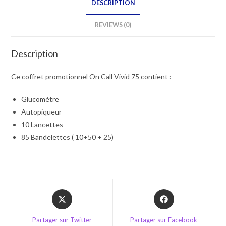
DESCRIPTION
REVIEWS (0)
Description
Ce coffret promotionnel On Call Vivid 75 contient :
Glucomètre
Autopiqueur
10 Lancettes
85 Bandelettes ( 10+50 + 25)
Opens
Opens
in
in
a
a
Partager sur Twitter
Partager sur Facebook
new
new