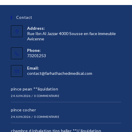
Contact
Address:
Rue Ibn Al Jazzar 4000 Sousse en face immeuble
Avicenne
Phone:
73201253
Email:
S’ouvre
contact@farhathachedmedical.com
dans
votre
pince pean **liquidation
application
24 JUIN 2026
/
0 COMMENTAIRE
pince cocher
24 JUIN 2026
/
0 COMMENTAIRE
chambre d inhalation tips haller **// liquidation