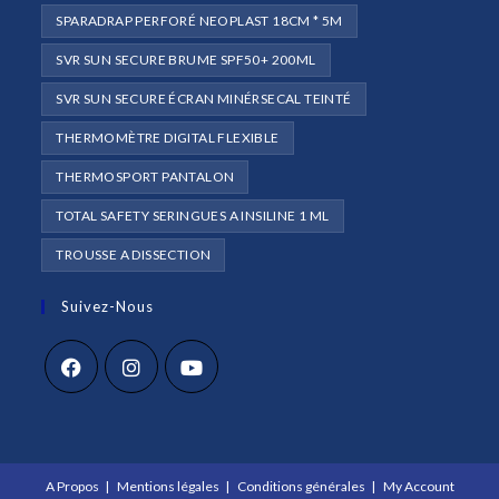
SPARADRAP PERFORÉ NEOPLAST 18CM * 5M
SVR SUN SECURE BRUME SPF50+ 200ML
SVR SUN SECURE ÉCRAN MINÉRSECAL TEINTÉ
THERMOMÈTRE DIGITAL FLEXIBLE
THERMOSPORT PANTALON
TOTAL SAFETY SERINGUES A INSILINE 1 ML
TROUSSE A DISSECTION
Suivez-Nous
S’ouvre
S’ouvre
S’ouvre
dans
dans
dans
un
un
un
A Propos
Mentions légales
Conditions générales
My Account
nouvel
nouvel
nouvel