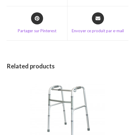
window
window
Opens
Opens
in
in
a
a
Partager sur Pinterest
Envoyer ce produit par e-mail
new
new
window
window
Related products