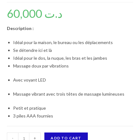
60,000
د.ت
Description :
Idéal pour la maison, le bureau ou les déplacements
Se détendre ici et là
Idéal pour le dos, la nuque, les bras et les jambes
Massage doux par vibrations
Avec voyant LED
Massage vibrant avec trois têtes de massage lumineuses
Petit et pratique
3 piles AAA fournies
BEURER
-
+
ADD TO CART