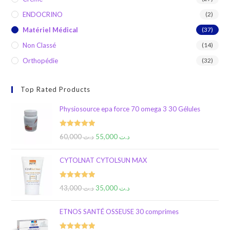
ENDOCRINO
(2)
Matériel Médical
(37)
Non Classé
(14)
Orthopédie
(32)
Top Rated Products
Physiosource epa force 70 omega 3 30 Gélules
Rated
5.00
60,000
د.ت
55,000
د.ت
out of 5
CYTOLNAT CYTOLSUN MAX
Rated
5.00
43,000
د.ت
35,000
د.ت
out of 5
ETNOS SANTÉ OSSEUSE 30 comprimes