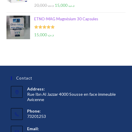
Rated
5.00
20,000
د.ت
15,000
د.ت
out of 5
ETNO-MAG Magnésium 30 Capsules
Rated
5.00
15,000
د.ت
out of 5
Contact
Address:
Rue Ibn Al Jazzar 4000 Sousse en face immeuble
Avicenne
Phone:
73201253
Email: