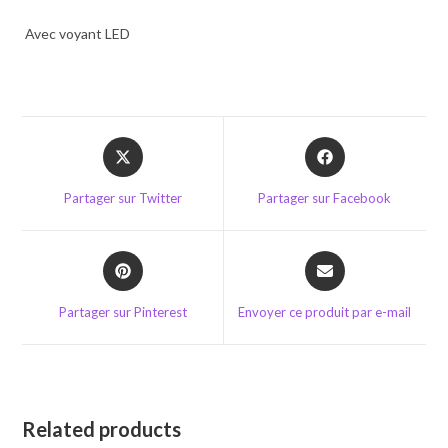
Avec voyant LED
Opens
Opens
in
in
a
a
Partager sur Twitter
Partager sur Facebook
new
new
window
window
Opens
Opens
in
in
a
a
Partager sur Pinterest
Envoyer ce produit par e-mail
new
new
window
window
Related products