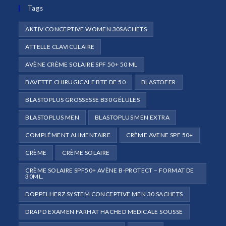
onglet
Tags
nouvel
onglet
AKTIV CONCEPTIVE WOMEN 30SACHETS
ATTELLE CLAVICULAIRE
AVÈNE CRÈME SOLAIRE SPF 50+ 50 ML
BAVETTE CHIRUGICALE BTE DE 50
BLASTOFER
BLASTOPLUS GROSSESSE B30 GÉLULES
BLASTOPLUS MEN
BLASTOPLUS MEN EXTRA
COMPLÉMENT ALIMENTAIRE
CRÈME AVENE SPF 50+
CRÈME
CRÈME SOLAIRE
CRÈME SOLAIRE SPF50+ AVÈNE B-PROTECT – FORMAT DE
30ML.
DOPPELHERZ SYSTEM CONCEPTIVE MEN 30 SACHETS
DRAP D EXAMEN FARHAT HACHED MEDICALE SOUSSE