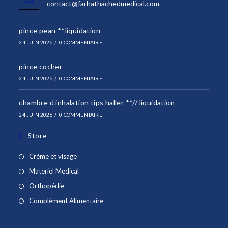
S’ouvre
contact@farhathachedmedical.com
dans
votre
pince pean **liquidation
application
24 JUIN 2026
/
0 COMMENTAIRE
pince cocher
24 JUIN 2026
/
0 COMMENTAIRE
chambre d inhalation tips haller **// liquidation
24 JUIN 2026
/
0 COMMENTAIRE
Store
S’ouvre
Créme et visage
dans
S’ouvre
Materiel Medical
un
dans
S’ouvre
Orthopédie
nouvel
un
dans
S’ouvre
Complément Alimentaire
onglet
nouvel
un
dans
onglet
nouvel
un