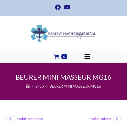
Skip
to
content
0
BEURER MINI MASSEUR MG16
>
Shop
>
BEURER MINI MASSEUR MG16
Produit précédent
Produit suivant