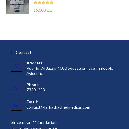
Rated
5.00
15,000
د.ت
out of 5
Contact
Address:
Rue Ibn Al Jazzar 4000 Sousse en face immeuble
Avicenne
Phone:
73201253
Email:
S’ouvre
contact@farhathachedmedical.com
dans
votre
pince pean **liquidation
application