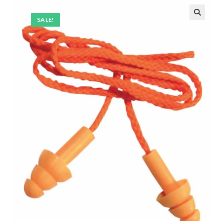
SALE!
🔍