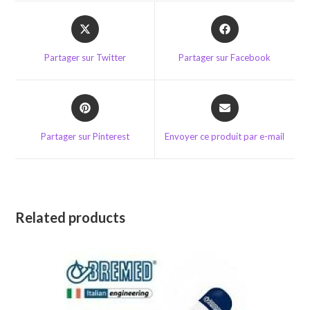
Opens
Opens
in
in
a
a
Partager sur Twitter
Partager sur Facebook
new
new
window
window
Opens
Opens
in
in
a
a
Partager sur Pinterest
Envoyer ce produit par e-mail
new
new
window
window
Related products