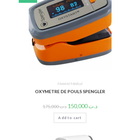
Matériel Médical
OXYMETRE DE POULS SPENGLER
150,000
د.ت
175,000
د.ت
Add to cart