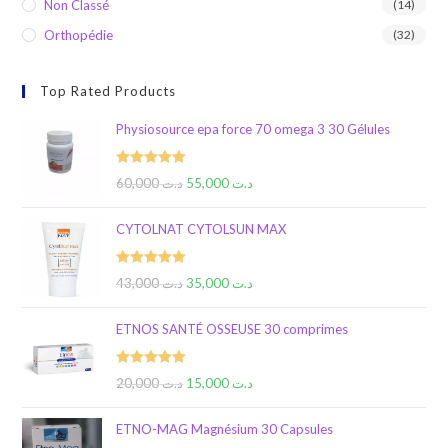
Non Classé
(14)
Orthopédie
(32)
Top Rated Products
Physiosource epa force 70 omega 3 30 Gélules
Rated
5.00
60,000
د.ت
55,000
د.ت
out of 5
CYTOLNAT CYTOLSUN MAX
Rated
5.00
43,000
د.ت
35,000
د.ت
out of 5
ETNOS SANTÉ OSSEUSE 30 comprimes
Rated
5.00
20,000
د.ت
15,000
د.ت
out of 5
ETNO-MAG Magnésium 30 Capsules