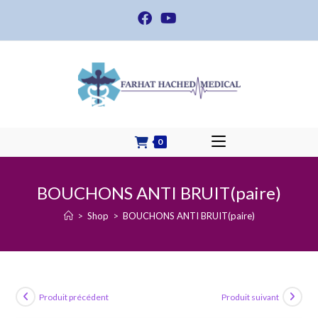
Skip
to
content
0
BOUCHONS ANTI BRUIT(paire)
>
Shop
>
BOUCHONS ANTI BRUIT(paire)
Produit précédent
Produit suivant