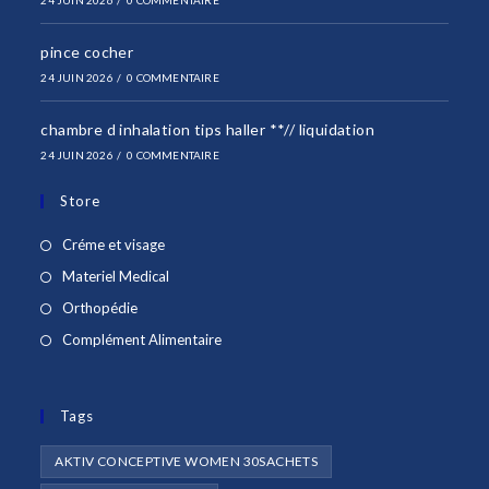
24 JUIN 2026
/
0 COMMENTAIRE
pince cocher
24 JUIN 2026
/
0 COMMENTAIRE
chambre d inhalation tips haller **// liquidation
24 JUIN 2026
/
0 COMMENTAIRE
Store
S’ouvre
Créme et visage
dans
S’ouvre
Materiel Medical
un
dans
S’ouvre
Orthopédie
nouvel
un
dans
S’ouvre
Complément Alimentaire
onglet
nouvel
un
dans
onglet
nouvel
un
onglet
Tags
nouvel
onglet
AKTIV CONCEPTIVE WOMEN 30SACHETS