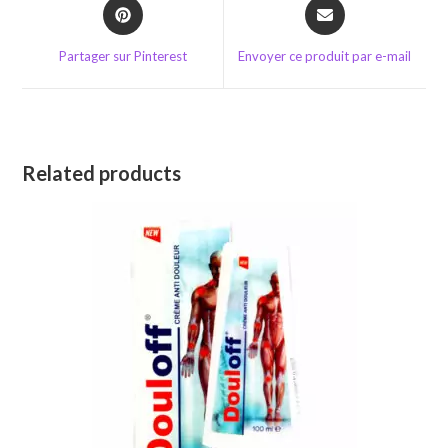
Opens
Opens
in
in
a
a
Partager sur Pinterest
Envoyer ce produit par e-mail
new
new
window
window
Related products