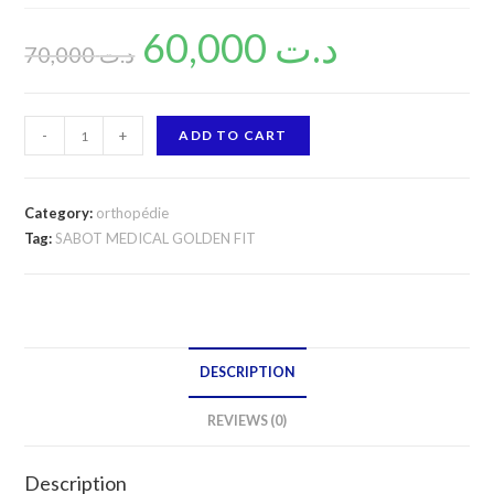
60,000
د.ت
70,000
د.ت
SABOT
-
+
ADD TO CART
MEDICAL
GOLDEN
FIT
Category:
orthopédie
quantity
Tag:
SABOT MEDICAL GOLDEN FIT
DESCRIPTION
REVIEWS (0)
Description