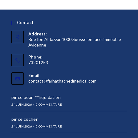
Contact
Address:
Rue Ibn Al Jazzar 4000 Sousse en face immeuble
Avicenne
Phone:
73201253
Email:
S’ouvre
contact@farhathachedmedical.com
dans
votre
pince pean **liquidation
application
24 JUIN 2026
/
0 COMMENTAIRE
pince cocher
24 JUIN 2026
/
0 COMMENTAIRE