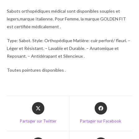
Sabots orthopédiques médical sont disponibles souples et
legers,marque Italienne. Pour Femme, la marque GOLDEN FIT
est certifiée médicalement .
Type: Sabot. Style: Orthopédique Matière: cuir perforé/ fleuri. –
Léger et Résistant. – Lavable et Durable. – Anatomique et
Reposant. – Antidérapant et Silencieux .
Toutes pointures disponibles .
Opens
Opens
in
in
a
a
Partager sur Twitter
Partager sur Facebook
new
new
window
window