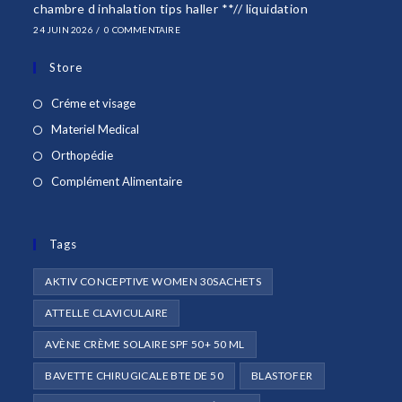
chambre d inhalation tips haller **// liquidation
24 JUIN 2026
/
0 COMMENTAIRE
Store
S’ouvre
Créme et visage
dans
S’ouvre
Materiel Medical
un
dans
S’ouvre
Orthopédie
nouvel
un
dans
S’ouvre
Complément Alimentaire
onglet
nouvel
un
dans
onglet
nouvel
un
onglet
Tags
nouvel
onglet
AKTIV CONCEPTIVE WOMEN 30SACHETS
ATTELLE CLAVICULAIRE
AVÈNE CRÈME SOLAIRE SPF 50+ 50 ML
BAVETTE CHIRUGICALE BTE DE 50
BLASTOFER