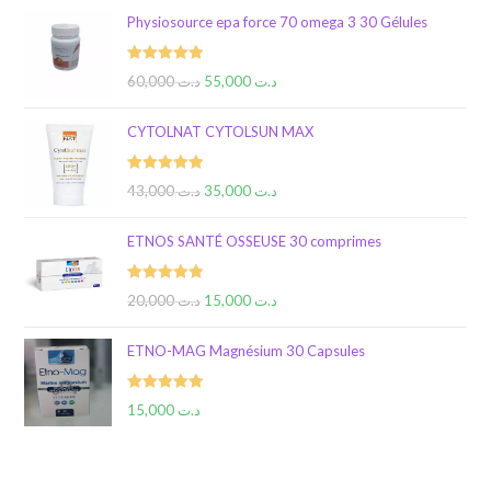
Physiosource epa force 70 omega 3 30 Gélules
Rated
5.00
60,000
د.ت
55,000
د.ت
out of 5
CYTOLNAT CYTOLSUN MAX
Rated
5.00
43,000
د.ت
35,000
د.ت
out of 5
ETNOS SANTÉ OSSEUSE 30 comprimes
Rated
5.00
20,000
د.ت
15,000
د.ت
out of 5
ETNO-MAG Magnésium 30 Capsules
Rated
5.00
15,000
د.ت
out of 5