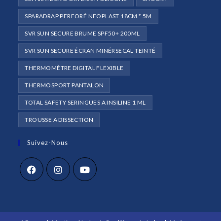
SPARADRAP PERFORÉ NEOPLAST 18CM * 5M
SVR SUN SECURE BRUME SPF50+ 200ML
SVR SUN SECURE ÉCRAN MINÉRSECAL TEINTÉ
THERMOMÈTRE DIGITAL FLEXIBLE
THERMOSPORT PANTALON
TOTAL SAFETY SERINGUES A INSILINE 1 ML
TROUSSE A DISSECTION
Suivez-Nous
S’ouvre
S’ouvre
S’ouvre
dans
dans
dans
un
un
un