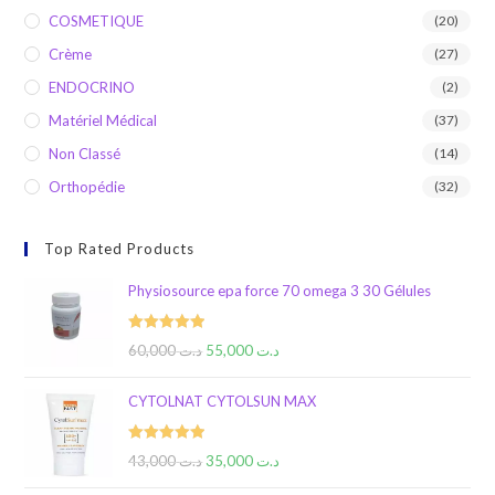
COSMETIQUE
(20)
Crème
(27)
ENDOCRINO
(2)
Matériel Médical
(37)
Non Classé
(14)
Orthopédie
(32)
Top Rated Products
Physiosource epa force 70 omega 3 30 Gélules
Rated
5.00
60,000
د.ت
55,000
د.ت
out of 5
CYTOLNAT CYTOLSUN MAX
Rated
5.00
43,000
د.ت
35,000
د.ت
out of 5