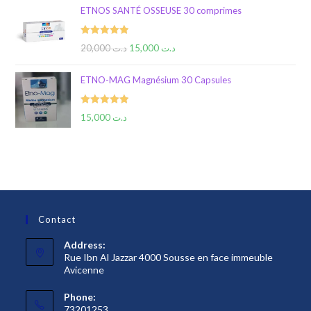
ETNOS SANTÉ OSSEUSE 30 comprimes
Rated
5.00
20,000
د.ت
15,000
د.ت
out of 5
ETNO-MAG Magnésium 30 Capsules
Rated
5.00
15,000
د.ت
out of 5
Contact
Address:
Rue Ibn Al Jazzar 4000 Sousse en face immeuble
Avicenne
Phone:
73201253