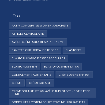
onglet
nouvel
un
dans
onglet
nouvel
un
onglet
Tags
nouvel
onglet
AKTIV CONCEPTIVE WOMEN 30SACHETS
ATTELLE CLAVICULAIRE
AVÈNE CRÈME SOLAIRE SPF 50+ 50 ML
BAVETTE CHIRUGICALE BTE DE 50
BLASTOFER
BLASTOPLUS GROSSESSE B30 GÉLULES
BLASTOPLUS MEN
BLASTOPLUS MEN EXTRA
COMPLÉMENT ALIMENTAIRE
CRÈME AVENE SPF 50+
CRÈME
CRÈME SOLAIRE
CRÈME SOLAIRE SPF50+ AVÈNE B-PROTECT – FORMAT DE
30ML.
DOPPELHERZ SYSTEM CONCEPTIVE MEN 30 SACHETS