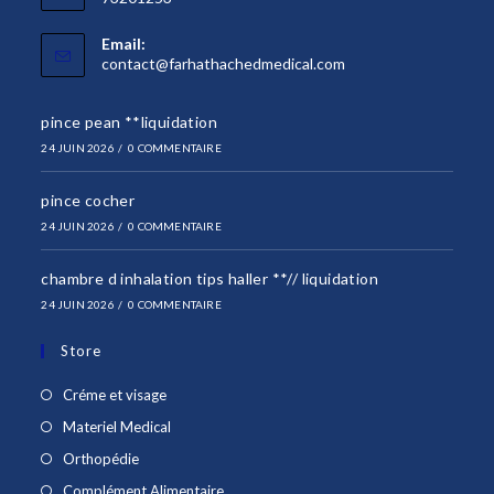
Email:
S’ouvre
contact@farhathachedmedical.com
dans
votre
pince pean **liquidation
application
24 JUIN 2026
/
0 COMMENTAIRE
pince cocher
24 JUIN 2026
/
0 COMMENTAIRE
chambre d inhalation tips haller **// liquidation
24 JUIN 2026
/
0 COMMENTAIRE
Store
S’ouvre
Créme et visage
dans
S’ouvre
Materiel Medical
un
dans
S’ouvre
Orthopédie
nouvel
un
dans
S’ouvre
Complément Alimentaire