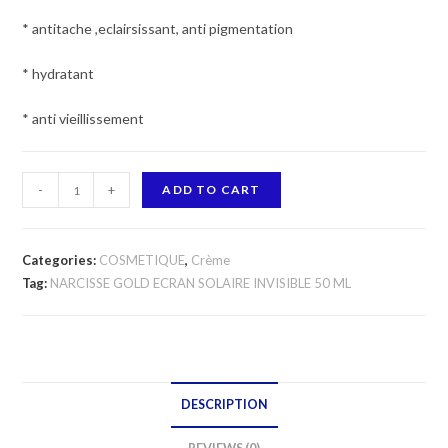
* antitache ,eclairsissant, anti pigmentation
* hydratant
* anti vieillissement
NARCISSE
-
+
ADD TO CART
GOLD
ECRAN
SOLAIRE
Categories:
COSMETIQUE
,
Crème
INVISIBLE
Tag:
NARCISSE GOLD ECRAN SOLAIRE INVISIBLE 50 ML
50
ML
quantity
DESCRIPTION