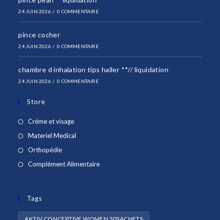
24 JUIN 2026
/
0 COMMENTAIRE
pince cocher
24 JUIN 2026
/
0 COMMENTAIRE
chambre d inhalation tips haller **// liquidation
24 JUIN 2026
/
0 COMMENTAIRE
Store
S’ouvre
Créme et visage
dans
S’ouvre
Materiel Medical
un
dans
S’ouvre
Orthopédie
nouvel
un
dans
S’ouvre
Complément Alimentaire
onglet
nouvel
un
dans
onglet
nouvel
un
onglet
Tags
nouvel
onglet
AKTIV CONCEPTIVE WOMEN 30SACHETS