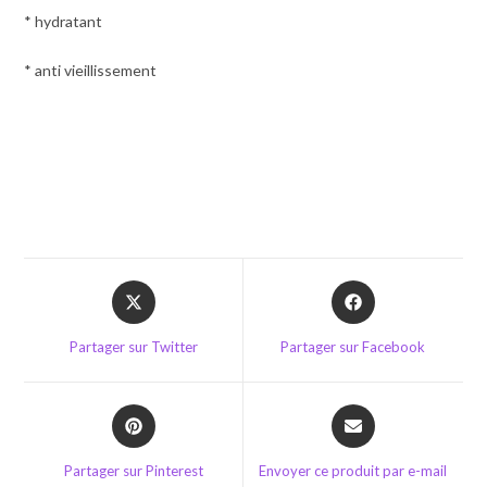
* hydratant
* anti vieillissement
Opens
Opens
in
in
a
a
Partager sur Twitter
Partager sur Facebook
new
new
window
window
Opens
Opens
in
in
a
a
Partager sur Pinterest
Envoyer ce produit par e-mail
new
new