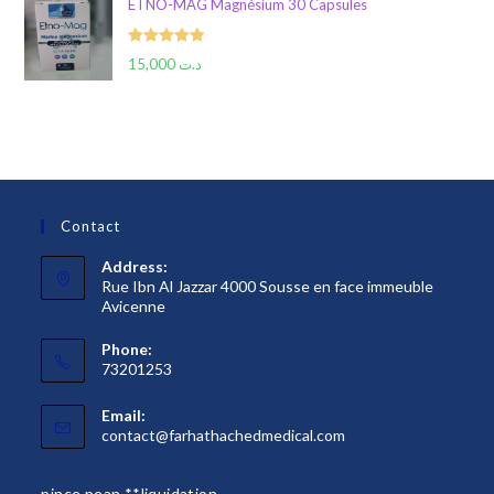
ETNO-MAG Magnésium 30 Capsules
Rated
5.00
15,000
د.ت
out of 5
Contact
Address:
Rue Ibn Al Jazzar 4000 Sousse en face immeuble
Avicenne
Phone:
73201253
Email:
S’ouvre
contact@farhathachedmedical.com
dans
votre
pince pean **liquidation
application