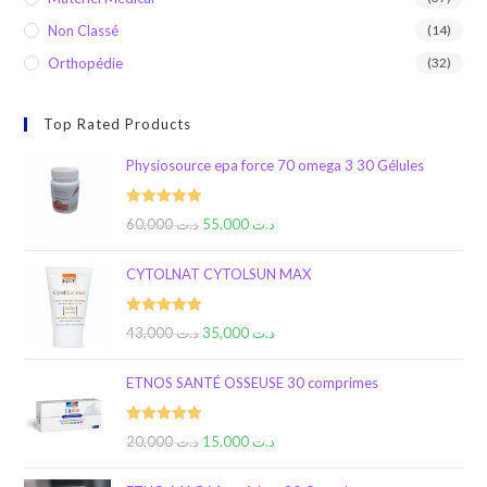
Non Classé
(14)
Orthopédie
(32)
Top Rated Products
Physiosource epa force 70 omega 3 30 Gélules
Rated
5.00
60,000
د.ت
55,000
د.ت
out of 5
CYTOLNAT CYTOLSUN MAX
Rated
5.00
43,000
د.ت
35,000
د.ت
out of 5
ETNOS SANTÉ OSSEUSE 30 comprimes
Rated
5.00
20,000
د.ت
15,000
د.ت
out of 5