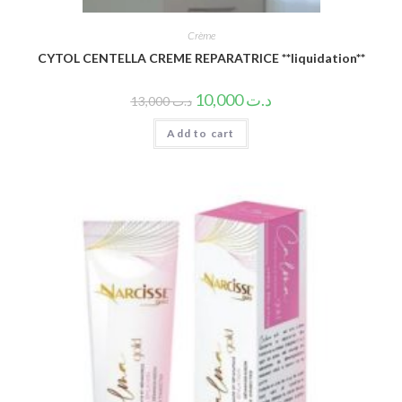
Crème
CYTOL CENTELLA CREME REPARATRICE **liquidation**
10,000
د.ت
13,000
د.ت
Add to cart