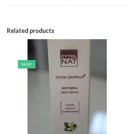
window
window
Related products
SALE!