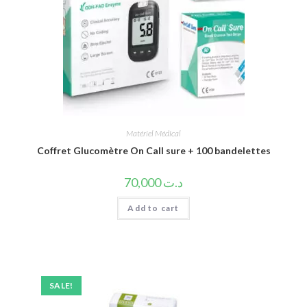
Matériel Médical
Coffret Glucomètre On Call sure + 100 bandelettes
70,000
د.ت
Add to cart
SALE!