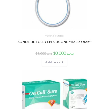
Matériel Médical
SONDE DE FOLEY EN SILICONE **liquidation**
10,000
د.ت
15,000
د.ت
Add to cart