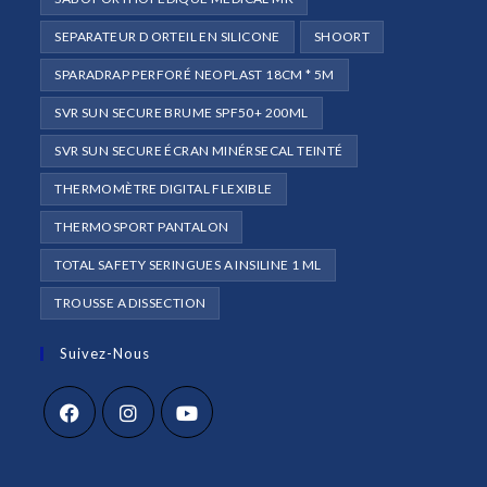
SEPARATEUR D ORTEIL EN SILICONE
SHOORT
SPARADRAP PERFORÉ NEOPLAST 18CM * 5M
SVR SUN SECURE BRUME SPF50+ 200ML
SVR SUN SECURE ÉCRAN MINÉRSECAL TEINTÉ
THERMOMÈTRE DIGITAL FLEXIBLE
THERMOSPORT PANTALON
TOTAL SAFETY SERINGUES A INSILINE 1 ML
TROUSSE A DISSECTION
Suivez-Nous
S’ouvre
S’ouvre
S’ouvre
dans
dans
dans