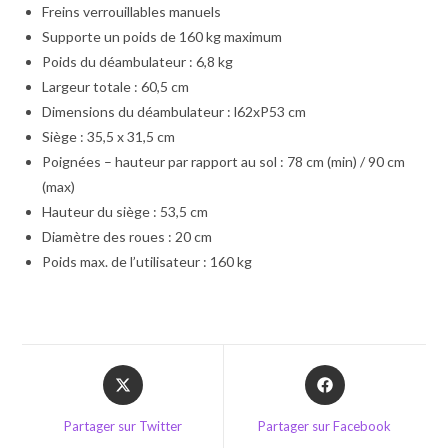
Freins verrouillables manuels
Supporte un poids de 160 kg maximum
Poids du déambulateur : 6,8 kg
Largeur totale : 60,5 cm
Dimensions du déambulateur : l62xP53 cm
Siège : 35,5 x 31,5 cm
Poignées – hauteur par rapport au sol : 78 cm (min) / 90 cm
(max)
Hauteur du siège : 53,5 cm
Diamètre des roues : 20 cm
Poids max. de l’utilisateur : 160 kg
Opens
Opens
in
in
a
a
Partager sur Twitter
Partager sur Facebook
new
new