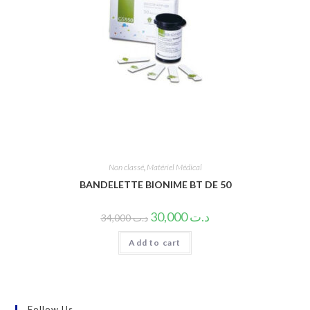
Non classé
,
Matériel Médical
BANDELETTE BIONIME BT DE 50
30,000
د.ت
34,000
د.ت
Add to cart
Follow Us