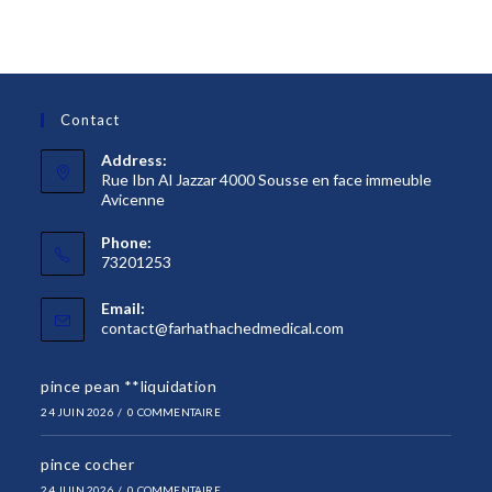
Contact
Address:
Rue Ibn Al Jazzar 4000 Sousse en face immeuble
Avicenne
Phone:
73201253
Email:
S’ouvre
contact@farhathachedmedical.com
dans
votre
pince pean **liquidation
application
24 JUIN 2026
/
0 COMMENTAIRE
pince cocher
24 JUIN 2026
/
0 COMMENTAIRE