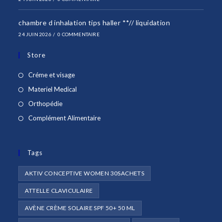
chambre d inhalation tips haller **// liquidation
24 JUIN 2026
/
0 COMMENTAIRE
Store
S’ouvre
Créme et visage
dans
S’ouvre
Materiel Medical
un
dans
S’ouvre
Orthopédie
nouvel
un
dans
S’ouvre
Complément Alimentaire
onglet
nouvel
un
dans
onglet
nouvel
un
onglet
Tags
nouvel
onglet
AKTIV CONCEPTIVE WOMEN 30SACHETS
ATTELLE CLAVICULAIRE
AVÈNE CRÈME SOLAIRE SPF 50+ 50 ML