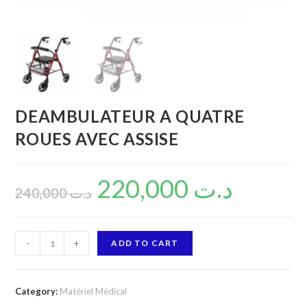
DEAMBULATEUR A QUATRE
ROUES AVEC ASSISE
220,000
د.ت
240,000
د.ت
DEAMBULATEUR
-
+
ADD TO CART
A
QUATRE
ROUES
Category:
Matériel Médical