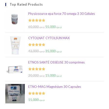
Top Rated Products
Physiosource epa force 70 omega 3 30 Gélules
Rated
5.00
60,000
د.ت
55,000
د.ت
out of 5
CYTOLNAT CYTOLSUN MAX
Rated
5.00
43,000
د.ت
35,000
د.ت
out of 5
ETNOS SANTÉ OSSEUSE 30 comprimes
Rated
5.00
20,000
د.ت
15,000
د.ت
out of 5
ETNO-MAG Magnésium 30 Capsules
Rated
5.00
15,000
د.ت
out of 5