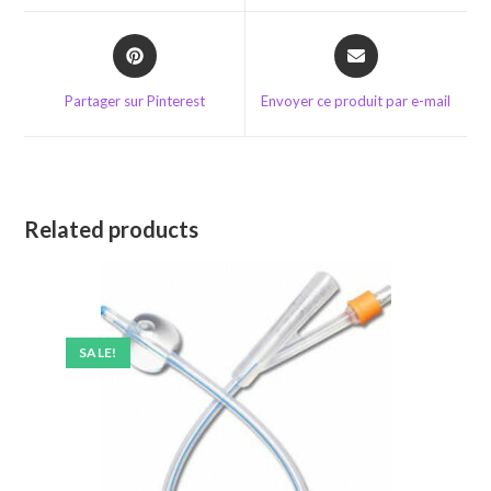
window
window
Opens
Opens
in
in
a
a
Partager sur Pinterest
Envoyer ce produit par e-mail
new
new
window
window
Related products
SALE!