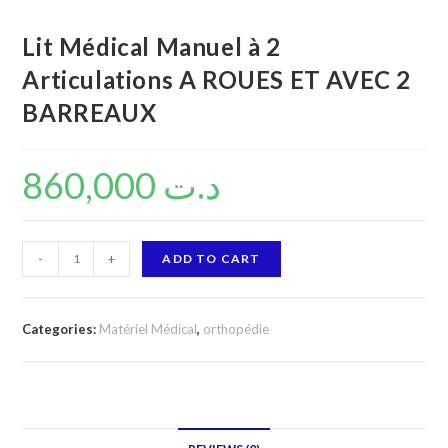
Lit Médical Manuel à 2
Articulations A ROUES ET AVEC 2
BARREAUX
860,000
د.ت
Lit
-
+
ADD TO CART
Médical
Manuel
à
Categories:
Matériel Médical
,
orthopédie
2
Articulations
A
ROUES