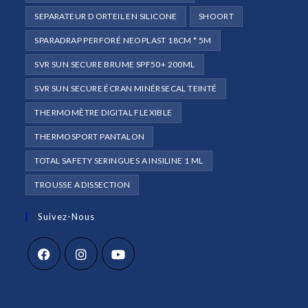
SEPARATEUR D ORTEIL EN SILICONE
SHOORT
SPARADRAP PERFORÉ NEOPLAST 18CM * 5M
SVR SUN SECURE BRUME SPF50+ 200ML
SVR SUN SECURE ÉCRAN MINÉRSECAL TEINTÉ
THERMOMÈTRE DIGITAL FLEXIBLE
THERMOSPORT PANTALON
TOTAL SAFETY SERINGUES A INSILINE 1 ML
TROUSSE A DISSECTION
Suivez-Nous
S’ouvre
S’ouvre
S’ouvre
dans
dans
dans