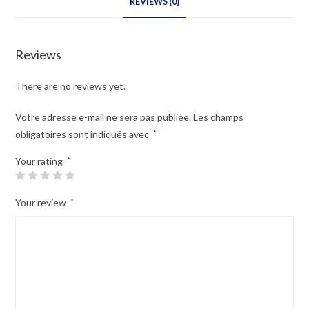
REVIEWS (0)
ET
AVEC
2
Reviews
BARREAUX
quantity
There are no reviews yet.
Votre adresse e-mail ne sera pas publiée.
Les champs
obligatoires sont indiqués avec
*
Your rating
*
Your review
*