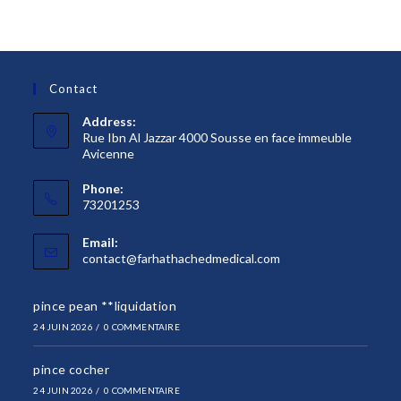
Contact
Address:
Rue Ibn Al Jazzar 4000 Sousse en face immeuble
Avicenne
Phone:
73201253
Email:
S’ouvre
contact@farhathachedmedical.com
dans
votre
pince pean **liquidation
application
24 JUIN 2026
/
0 COMMENTAIRE
pince cocher
24 JUIN 2026
/
0 COMMENTAIRE