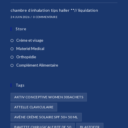
chambre d inhalation tips haller **// liquidation
24 JUIN 2026
/
0 COMMENTAIRE
Store
S’ouvre
Créme et visage
dans
S’ouvre
Materiel Medical
un
dans
S’ouvre
Orthopédie
nouvel
un
dans
S’ouvre
Complément Alimentaire
onglet
nouvel
un
dans
onglet
nouvel
un
onglet
Tags
nouvel
onglet
AKTIV CONCEPTIVE WOMEN 30SACHETS
ATTELLE CLAVICULAIRE
AVÈNE CRÈME SOLAIRE SPF 50+ 50 ML
BAVETTE CHIRUGICALE BTE DE 50
BLASTOFER