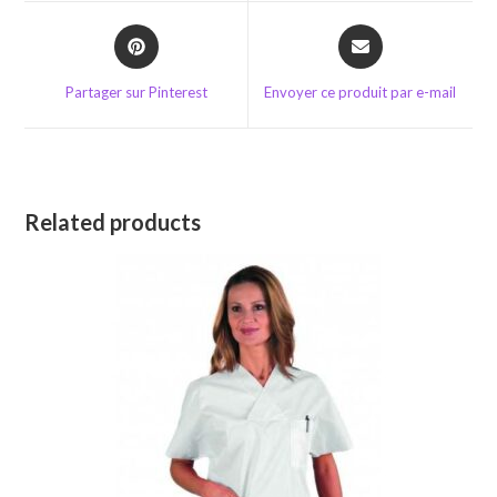
window
window
Opens
Opens
in
in
a
a
Partager sur Pinterest
Envoyer ce produit par e-mail
new
new
window
window
Related products