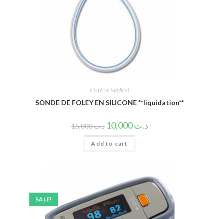
Matériel Médical
SONDE DE FOLEY EN SILICONE **liquidation**
10,000
د.ت
15,000
د.ت
Add to cart
SALE!