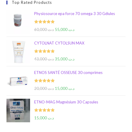
Top Rated Products
Physiosource epa force 70 omega 3 30 Gélules
Rated
5.00
60,000
د.ت
55,000
د.ت
out of 5
CYTOLNAT CYTOLSUN MAX
Rated
5.00
43,000
د.ت
35,000
د.ت
out of 5
ETNOS SANTÉ OSSEUSE 30 comprimes
Rated
5.00
20,000
د.ت
15,000
د.ت
out of 5
ETNO-MAG Magnésium 30 Capsules
Rated
5.00
15,000
د.ت
out of 5