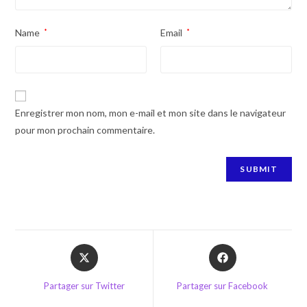
Name
*
Email
*
Enregistrer mon nom, mon e-mail et mon site dans le navigateur
pour mon prochain commentaire.
Opens
Opens
in
in
a
a
Partager sur Twitter
Partager sur Facebook
new
new