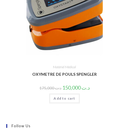
Matériel Médical
OXYMETRE DE POULS SPENGLER
150,000
د.ت
175,000
د.ت
Add to cart
Follow Us