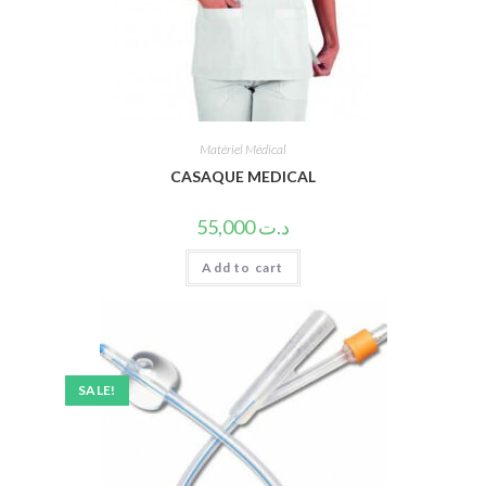
Matériel Médical
CASAQUE MEDICAL
55,000
د.ت
Add to cart
SALE!