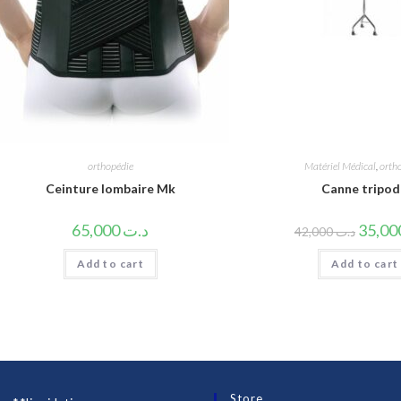
orthopédie
Matériel Médical
,
orth
Ceinture lombaire Mk
Canne tripo
65,000
د.ت
42,000
د.ت
Add to cart
Add to cart
Store