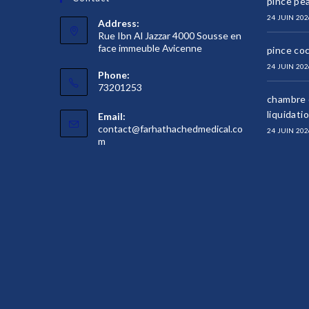
pince pea
24 JUIN 202
Address:
Rue Ibn Al Jazzar 4000 Sousse en
face immeuble Avicenne
pince co
24 JUIN 202
Phone:
73201253
chambre d
liquidati
Email:
contact@farhathachedmedical.co
24 JUIN 202
S’ouvre
m
dans
votre
application