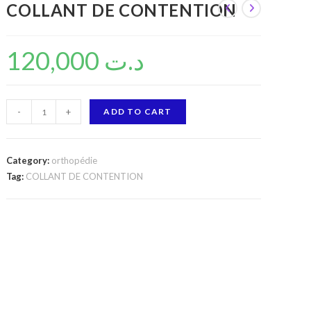
COLLANT DE CONTENTION
120,000
د.ت
COLLANT
-
+
ADD TO CART
DE
CONTENTION
quantity
Category:
orthopédie
Tag:
COLLANT DE CONTENTION