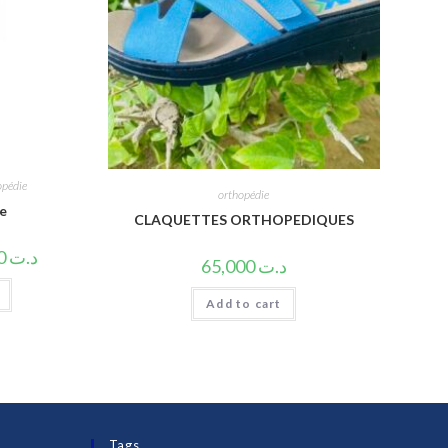
opédie
orthopédie
de
CLAQUETTES ORTHOPEDIQUES
35,000
د.ت
65,000
د.ت
Add to cart
Tags