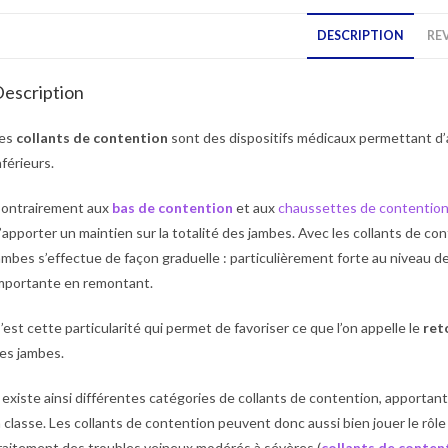
DESCRIPTION
REV
escription
es
collants de contention
sont des dispositifs médicaux permettant d’
nférieurs.
ontrairement aux
bas de contention
et aux
chaussettes de contentio
’apporter un maintien sur la totalité des jambes. Avec les collants de cont
ambes s’effectue de façon graduelle : particulièrement forte au niveau de
mportante en remontant.
’est cette particularité qui permet de favoriser ce que l’on appelle le
ret
es jambes.
l existe ainsi différentes catégories de collants de contention, apport
a classe. Les collants de contention peuvent donc aussi bien jouer le rôle
raitement des troubles veineux modérés à sévères (
collants de content