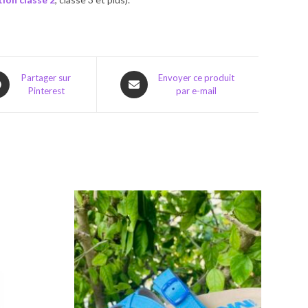
ns
Opens
Partager sur
Envoyer ce produit
Pinterest
par e-mail
in
a
w
new
dow
window