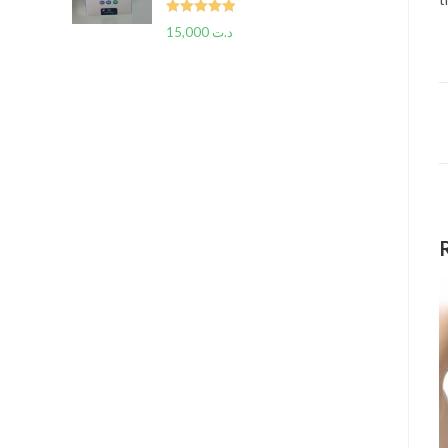
Rated
5.00
15,000
د.ت
out of 5