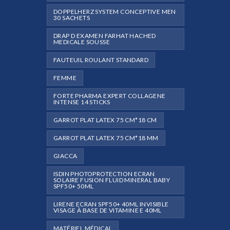
DOPPELHERZ SYSTEM CONCEPTIVE MEN
30 SACHETS
DRAP D EXAMEN FARHAT HACHED
MEDICALE SOUSSE
FAUTEUIL ROULANT STANDARD
FEMME
FORTE PHARMA EXPERT COLLAGENE
INTENSE 14 STICKS
GARROT PLAT LATEX 75 CM*18 CM
GARROT PLAT LATEX 75 CM*18 MM
GIACCA
ISDIN PHOTOPROTECTION ECRAN
SOLAIRE FUSION FLUID MINERAL BABY
SPF50+ 50ML
LIRENE ECRAN SPF50+ 40ML INVISIBLE
VISAGE À BASE DE VITAMINE E 40ML
MATÉRIEL MÉDICAL