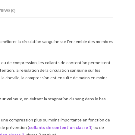
IEWS (0)
améliorer la circulation sanguine sur l’ensemble des membres
n
ou de compression, les collants de contention permettent
ention, la régulation de la circulation sanguine sur les
 la cheville, la compression est ensuite de moins en moins
our veineux
, en évitant la stagnation du sang dans le bas
ant une compression plus ou moins importante en fonction de
 de prévention (
collants de contention classe 1
) ou de
ion classe 2
, classe 3 et plus).