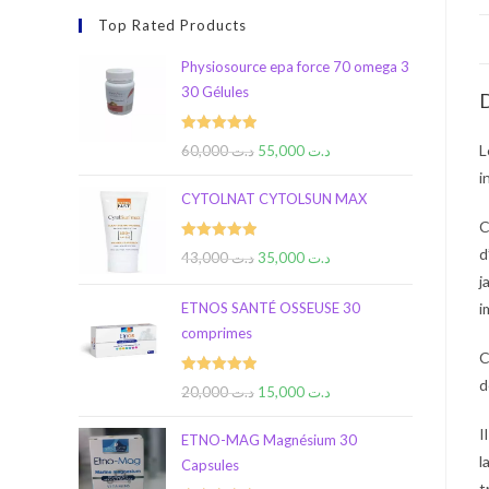
Top Rated Products
Physiosource epa force 70 omega 3
30 Gélules
D
Rated
5.00
L
60,000
د.ت
55,000
د.ت
out of 5
i
CYTOLNAT CYTOLSUN MAX
C
Rated
5.00
d
43,000
د.ت
35,000
د.ت
out of 5
j
ETNOS SANTÉ OSSEUSE 30
i
comprimes
C
d
Rated
5.00
20,000
د.ت
15,000
د.ت
out of 5
I
ETNO-MAG Magnésium 30
l
Capsules
t