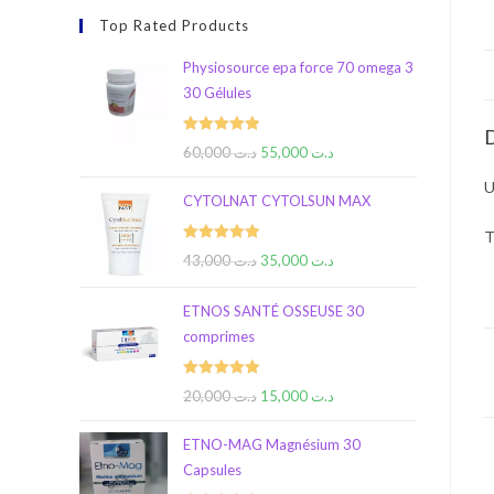
Top Rated Products
Physiosource epa force 70 omega 3
30 Gélules
D
Rated
5.00
60,000
د.ت
55,000
د.ت
out of 5
U
CYTOLNAT CYTOLSUN MAX
T
Rated
5.00
43,000
د.ت
35,000
د.ت
out of 5
ETNOS SANTÉ OSSEUSE 30
comprimes
Rated
5.00
20,000
د.ت
15,000
د.ت
out of 5
ETNO-MAG Magnésium 30
Capsules