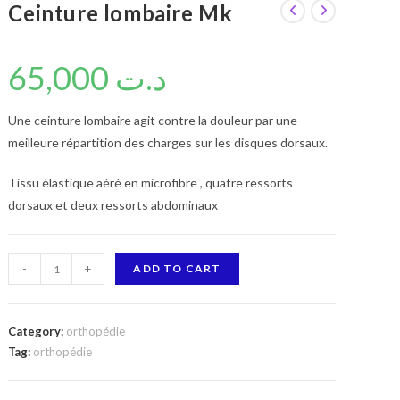
Ceinture lombaire Mk
65,000
د.ت
Une ceinture lombaire agit contre la douleur par une
meilleure répartition des charges sur les disques dorsaux.
Tissu élastique aéré en microfibre , quatre ressorts
dorsaux et deux ressorts abdominaux
Ceinture
-
+
ADD TO CART
lombaire
Mk
quantity
Category:
orthopédie
Tag:
orthopédie