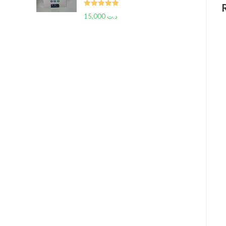
Rated
5.00
15,000
د.ت
out of 5