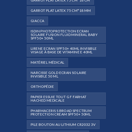
GARROT PLAT LATEX 75 CM*18 CM
GARROT PLAT LATEX 75 CM*18 MM
GIACCA
ISDIN PHOTOPROTECTION ECRAN
SOLAIRE FUSION FLUID MINERAL BABY
SPF50+ 50ML
LIRENE ECRAN SPF50+ 40ML INVISIBLE
VISAGE À BASE DE VITAMINE E 40ML
MATÉRIEL MÉDICAL
NARCISSE GOLD ECRAN SOLAIRE
INVISIBLE 50 ML
ORTHOPÉDIE
PAPIER ESSUIE TOUT G F FARHAT
HACHED MEDICALE
PHARMACERIS S BROAD SPECTRUM
PROTECTION CREAM SPF50+ 50ML
PILE BOUTON AU LITHIUM CR2032 3V