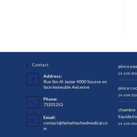
Contact
pince pea
24 JUIN 202
Address:
Rue Ibn Al Jazzar 4000 Sousse en
face immeuble Avicenne
pince co
24 JUIN 202
Phone:
73201253
chambre d
liquidati
Email:
contact@farhathachedmedical.co
24 JUIN 202
S’ouvre
m
dans