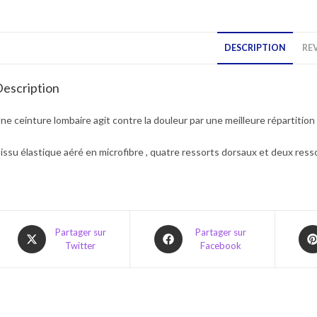
DESCRIPTION
REV
escription
ne ceinture lombaire agit contre la douleur par une meilleure répartition
issu élastique aéré en microfibre , quatre ressorts dorsaux et deux res
Opens
Opens
Ope
Partager sur
Partager sur
Twitter
Facebook
in
in
in
a
a
a
new
new
ne
window
window
win