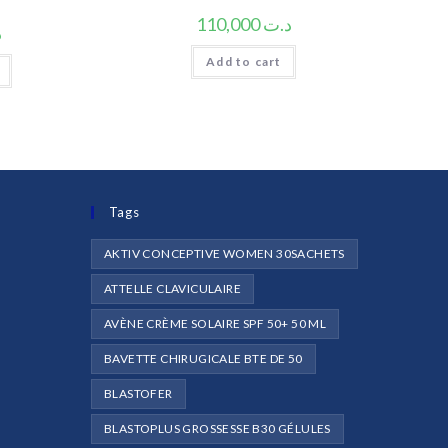
110,000
د.ت
د
Add to cart
Tags
AKTIV CONCEPTIVE WOMEN 30SACHETS
ATTELLE CLAVICULAIRE
AVÈNE CRÈME SOLAIRE SPF 50+ 50 ML
e
BAVETTE CHIRUGICALE BTE DE 50
BLASTOFER
BLASTOPLUS GROSSESSE B30 GÉLULES