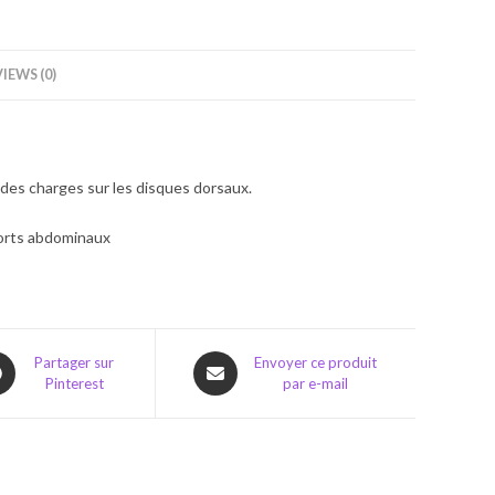
IEWS (0)
 des charges sur les disques dorsaux.
sorts abdominaux
ns
Opens
Partager sur
Envoyer ce produit
Pinterest
par e-mail
in
a
w
new
dow
window