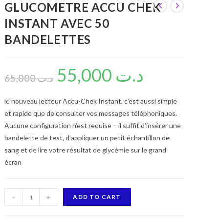
GLUCOMETRE ACCU CHEK
INSTANT AVEC 50
BANDELETTES
55,000
د.ت
65,000
د.ت
le nouveau lecteur Accu-Chek Instant, c’est aussi simple
et rapide que de consulter vos messages téléphoniques.
Aucune configuration n’est requise – il suffit d’insérer une
bandelette de test, d’appliquer un petit échantillon de
sang et de lire votre résultat de glycémie sur le grand
écran
GLUCOMETRE
-
+
ADD TO CART
ACCU
CHEK