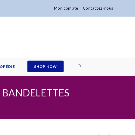
Mon compte
Contactez-nous
TOGGLE
OPÉDIE
SHOP NOW
WEBSITE
0 BANDELETTES
SEARCH
S