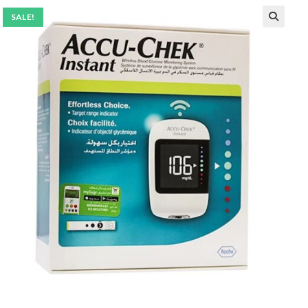
SALE!
🔍