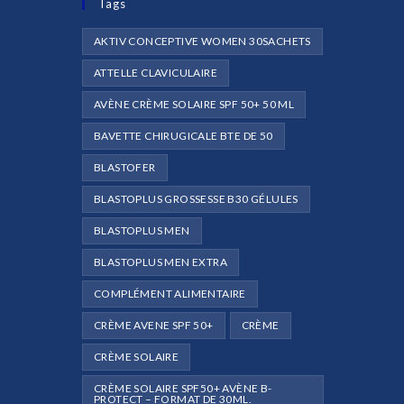
Tags
AKTIV CONCEPTIVE WOMEN 30SACHETS
ATTELLE CLAVICULAIRE
AVÈNE CRÈME SOLAIRE SPF 50+ 50 ML
e
BAVETTE CHIRUGICALE BTE DE 50
BLASTOFER
BLASTOPLUS GROSSESSE B30 GÉLULES
BLASTOPLUS MEN
BLASTOPLUS MEN EXTRA
COMPLÉMENT ALIMENTAIRE
CRÈME AVENE SPF 50+
CRÈME
CRÈME SOLAIRE
CRÈME SOLAIRE SPF50+ AVÈNE B-
PROTECT – FORMAT DE 30ML.