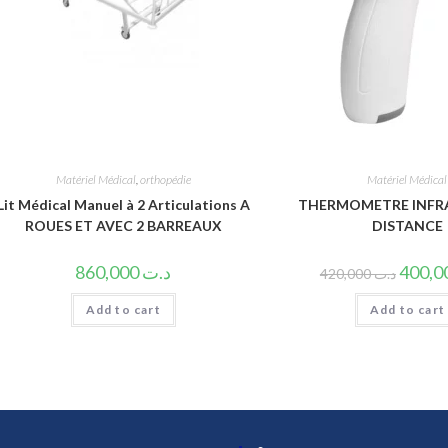
Matériel Médical
,
orthopédie
Matériel Médical
Lit Médical Manuel à 2 Articulations A
THERMOMETRE INFR
ROUES ET AVEC 2 BARREAUX
DISTANCE
860,000
د.ت
420,000
د.ت
Add to cart
Add to cart