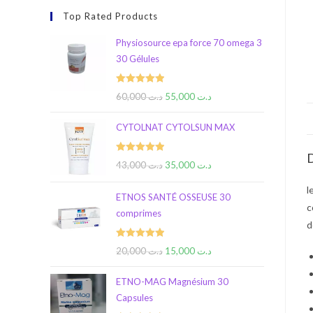
Top Rated Products
Physiosource epa force 70 omega 3
30 Gélules
Rated
5.00
60,000
د.ت
55,000
د.ت
out of 5
CYTOLNAT CYTOLSUN MAX
D
Rated
5.00
43,000
د.ت
35,000
د.ت
out of 5
l
ETNOS SANTÉ OSSEUSE 30
c
comprimes
d
Rated
5.00
20,000
د.ت
15,000
د.ت
out of 5
ETNO-MAG Magnésium 30
Capsules