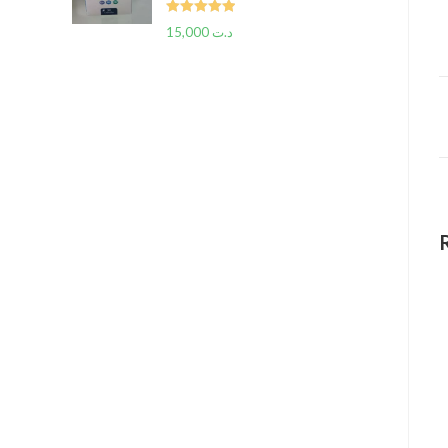
Rated
5.00
15,000
د.ت
out of 5