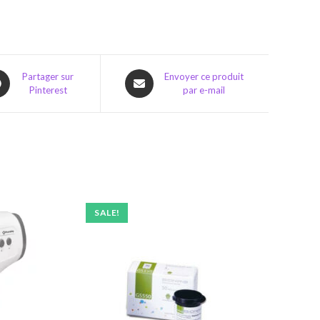
ns
Opens
Partager sur
Envoyer ce produit
Pinterest
par e-mail
in
a
w
new
dow
window
SALE!