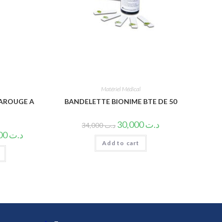
Matériel Médical
AROUGE A
BANDELETTE BIONIME BTE DE 50
30,000
د.ت
34,000
د.ت
400,000
د.ت
Add to cart