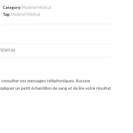
INSTANT
Category:
Matériel Médical
AVEC
Tag:
Matériel Médical
50
BANDELETTES
quantity
IEWS (0)
 de consulter vos messages téléphoniques. Aucune
appliquer un petit échantillon de sang et de lire votre résultat