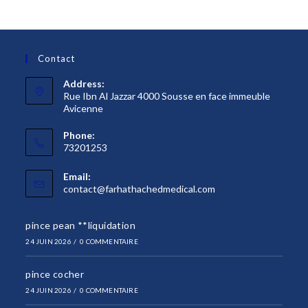
Contact
Address:
Rue Ibn Al Jazzar 4000 Sousse en face immeuble
Avicenne
Phone:
73201253
Email:
S’ouvre
contact@farhathachedmedical.com
dans
votre
pince pean **liquidation
application
24 JUIN 2026
/
0 COMMENTAIRE
pince cocher
24 JUIN 2026
/
0 COMMENTAIRE