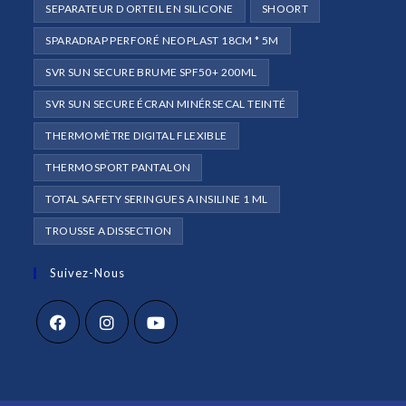
SEPARATEUR D ORTEIL EN SILICONE
SHOORT
SPARADRAP PERFORÉ NEOPLAST 18CM * 5M
SVR SUN SECURE BRUME SPF50+ 200ML
SVR SUN SECURE ÉCRAN MINÉRSECAL TEINTÉ
THERMOMÈTRE DIGITAL FLEXIBLE
THERMOSPORT PANTALON
TOTAL SAFETY SERINGUES A INSILINE 1 ML
TROUSSE A DISSECTION
Suivez-Nous
S’ouvre
S’ouvre
S’ouvre
dans
dans
dans
un
un
un