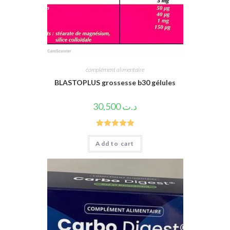
complément alimentaire
BLASTOPLUS grossesse b30 gélules
30,500
د.ت
Rated
5.00
Add to cart
out of 5