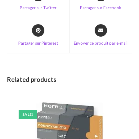
a
a
Partager sur Twitter
Partager sur Facebook
new
new
window
window
Opens
Opens
in
in
a
a
Partager sur Pinterest
Envoyer ce produit par e-mail
new
new
window
window
Related products
SALE!