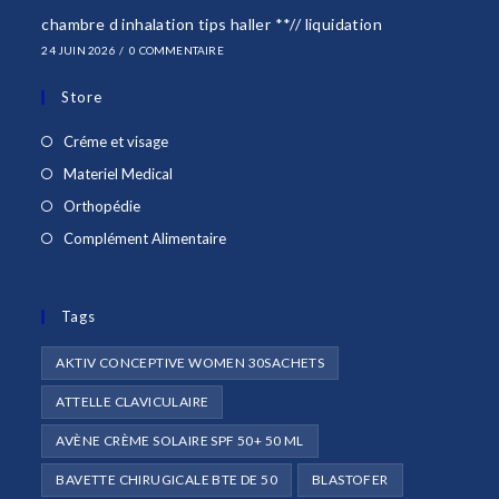
chambre d inhalation tips haller **// liquidation
24 JUIN 2026
/
0 COMMENTAIRE
Store
S’ouvre
Créme et visage
dans
S’ouvre
Materiel Medical
un
dans
S’ouvre
Orthopédie
nouvel
un
dans
S’ouvre
Complément Alimentaire
onglet
nouvel
un
dans
onglet
nouvel
un
onglet
Tags
nouvel
onglet
AKTIV CONCEPTIVE WOMEN 30SACHETS
ATTELLE CLAVICULAIRE
AVÈNE CRÈME SOLAIRE SPF 50+ 50 ML
BAVETTE CHIRUGICALE BTE DE 50
BLASTOFER