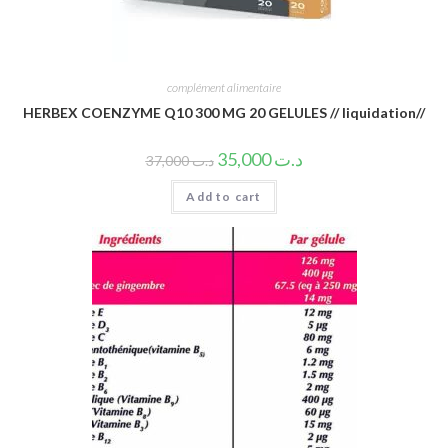
complément alimentaire
HERBEX COENZYME Q10 300 MG 20 GELULES // liquidation//
35,000
د.ت
37,000
د.ت
Add to cart