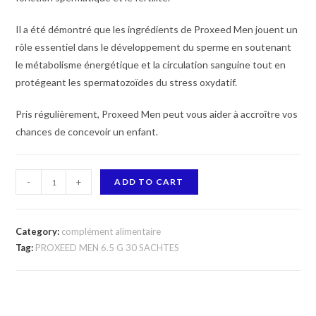
Il a été démontré que les ingrédients de Proxeed Men jouent un
rôle essentiel dans le développement du sperme en soutenant
le métabolisme énergétique et la circulation sanguine tout en
protégeant les spermatozoïdes du stress oxydatif.
Pris régulièrement, Proxeed Men peut vous aider à accroître vos
chances de concevoir un enfant.
PROXEED
-
+
ADD TO CART
MEN
6.5
G
Category:
complément alimentaire
30
Tag:
PROXEED MEN 6.5 G 30 SACHTES
SACHTES
quantity