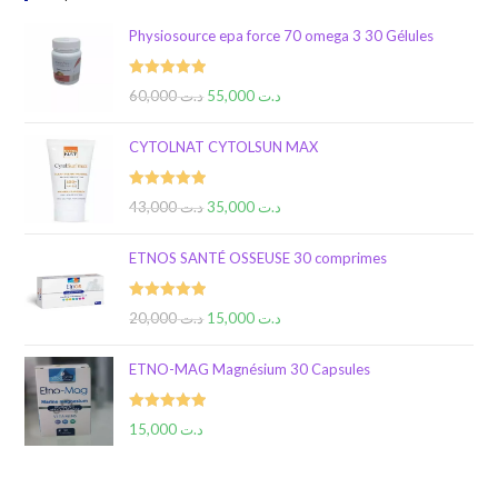
Physiosource epa force 70 omega 3 30 Gélules
Rated
5.00
60,000
د.ت
55,000
د.ت
out of 5
CYTOLNAT CYTOLSUN MAX
Rated
5.00
43,000
د.ت
35,000
د.ت
out of 5
ETNOS SANTÉ OSSEUSE 30 comprimes
Rated
5.00
20,000
د.ت
15,000
د.ت
out of 5
ETNO-MAG Magnésium 30 Capsules
Rated
5.00
15,000
د.ت
out of 5