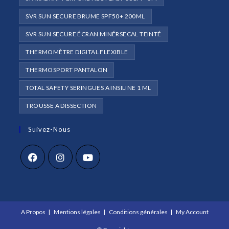
SVR SUN SECURE BRUME SPF50+ 200ML
SVR SUN SECURE ÉCRAN MINÉRSECAL TEINTÉ
THERMOMÈTRE DIGITAL FLEXIBLE
THERMOSPORT PANTALON
TOTAL SAFETY SERINGUES A INSILINE 1 ML
TROUSSE A DISSECTION
Suivez-Nous
S’ouvre
S’ouvre
S’ouvre
dans
dans
dans
un
un
un
A Propos
Mentions légales
Conditions générales
My Account
nouvel
nouvel
nouvel
onglet
onglet
onglet