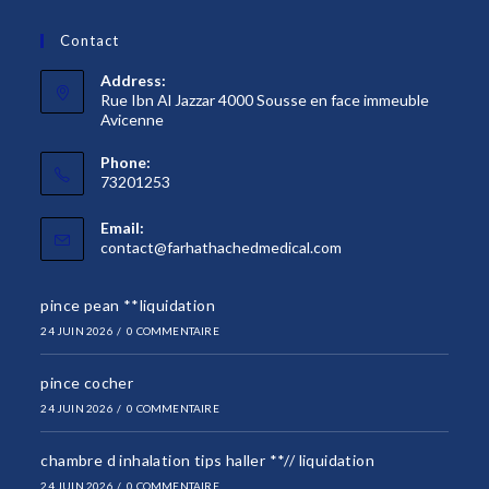
Contact
Address:
Rue Ibn Al Jazzar 4000 Sousse en face immeuble
Avicenne
Phone:
73201253
Email:
S’ouvre
contact@farhathachedmedical.com
dans
votre
pince pean **liquidation
application
24 JUIN 2026
/
0 COMMENTAIRE
pince cocher
24 JUIN 2026
/
0 COMMENTAIRE
chambre d inhalation tips haller **// liquidation
24 JUIN 2026
/
0 COMMENTAIRE