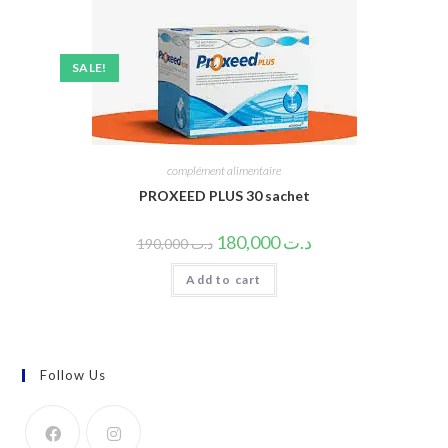
SALE!
complément alimentaire
PROXEED PLUS 30 sachet
180,000
د.ت
190,000
د.ت
Add to cart
Follow Us