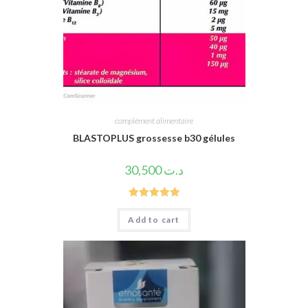
complément alimentaire
BLASTOPLUS grossesse b30 gélules
30,500
د.ت
Rated
5.00
Add to cart
out of 5