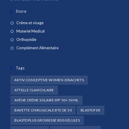
Store
S’ouvre
Créme et visage
dans
S’ouvre
Materiel Medical
un
dans
S’ouvre
Orthopédie
nouvel
un
dans
S’ouvre
Complément Alimentaire
onglet
nouvel
un
dans
onglet
nouvel
un
onglet
Tags
nouvel
onglet
AKTIV CONCEPTIVE WOMEN 30SACHETS
ATTELLE CLAVICULAIRE
AVÈNE CRÈME SOLAIRE SPF 50+ 50 ML
BAVETTE CHIRUGICALE BTE DE 50
BLASTOFER
BLASTOPLUS GROSSESSE B30 GÉLULES