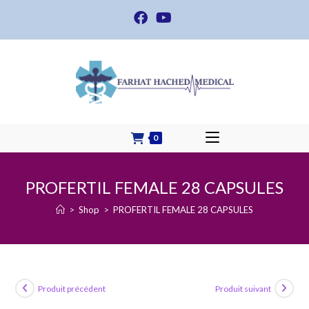
Skip
to
content
0
PROFERTIL FEMALE 28 CAPSULES
>
Shop
>
PROFERTIL FEMALE 28 CAPSULES
Produit précédent
Produit suivant