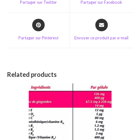
Partager sur Twitter
Partager sur Facebook
new
new
window
window
Opens
Opens
in
in
a
a
Partager sur Pinterest
Envoyer ce produit par e-mail
new
new
window
window
Related products