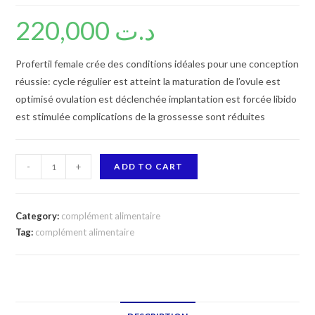
220,000
د.ت
Profertil female crée des conditions idéales pour une conception
réussie: cycle régulier est atteint la maturation de l’ovule est
optimisé ovulation est déclenchée implantation est forcée libido
est stimulée complications de la grossesse sont réduites
PROFERTIL
-
+
ADD TO CART
FEMALE
28
CAPSULES
Category:
complément alimentaire
quantity
Tag:
complément alimentaire