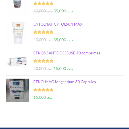
Rated
5.00
60,000
د.ت
55,000
د.ت
out of 5
CYTOLNAT CYTOLSUN MAX
Rated
5.00
43,000
د.ت
35,000
د.ت
out of 5
ETNOS SANTÉ OSSEUSE 30 comprimes
Rated
5.00
20,000
د.ت
15,000
د.ت
out of 5
ETNO-MAG Magnésium 30 Capsules
Rated
5.00
15,000
د.ت
out of 5