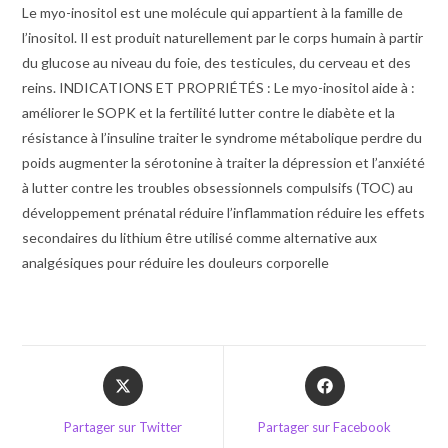
Le myo-inositol est une molécule qui appartient à la famille de
l’inositol. Il est produit naturellement par le corps humain à partir
du glucose au niveau du foie, des testicules, du cerveau et des
reins. INDICATIONS ET PROPRIÉTÉS : Le myo-inositol aide à :
améliorer le SOPK et la fertilité lutter contre le diabète et la
résistance à l’insuline traiter le syndrome métabolique perdre du
poids augmenter la sérotonine à traiter la dépression et l’anxiété
à lutter contre les troubles obsessionnels compulsifs (TOC) au
développement prénatal réduire l’inflammation réduire les effets
secondaires du lithium être utilisé comme alternative aux
analgésiques pour réduire les douleurs corporelle
Opens
Opens
in
in
a
a
Partager sur Twitter
Partager sur Facebook
new
new