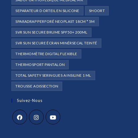
SEPARATEUR D ORTEIL EN SILICONE
SHOORT
SPARADRAP PERFORÉ NEOPLAST 18CM * 5M
SVR SUN SECURE BRUME SPF50+ 200ML
SVR SUN SECURE ÉCRAN MINÉRSECAL TEINTÉ
THERMOMÈTRE DIGITAL FLEXIBLE
THERMOSPORT PANTALON
TOTAL SAFETY SERINGUES A INSILINE 1 ML
TROUSSE A DISSECTION
Suivez-Nous
S’ouvre
S’ouvre
S’ouvre
dans
dans
dans