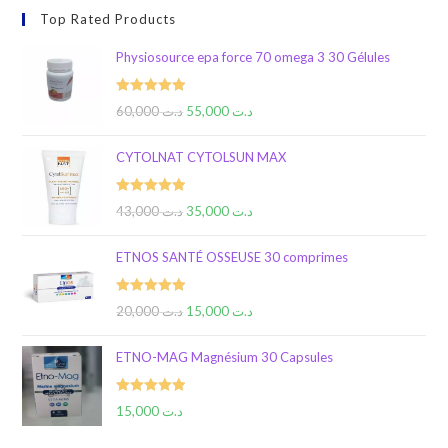
Top Rated Products
Physiosource epa force 70 omega 3 30 Gélules
Rated
5.00
60,000
د.ت
55,000
د.ت
out of 5
CYTOLNAT CYTOLSUN MAX
Rated
5.00
43,000
د.ت
35,000
د.ت
out of 5
ETNOS SANTÉ OSSEUSE 30 comprimes
Rated
5.00
20,000
د.ت
15,000
د.ت
out of 5
ETNO-MAG Magnésium 30 Capsules
Rated
5.00
15,000
د.ت
out of 5