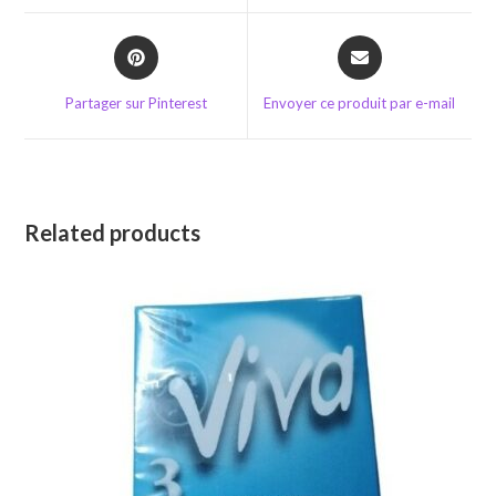
window
window
Opens
Opens
in
in
a
a
Partager sur Pinterest
Envoyer ce produit par e-mail
new
new
window
window
Related products