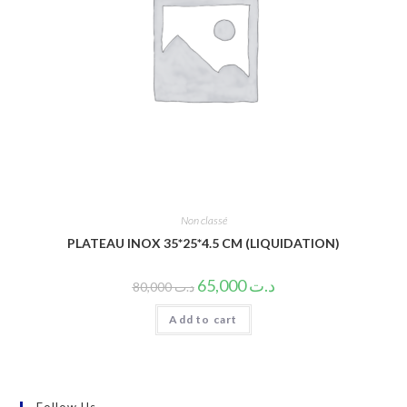
Non classé
PLATEAU INOX 35*25*4.5 CM (LIQUIDATION)
65,000
د.ت
80,000
د.ت
Add to cart
Follow Us