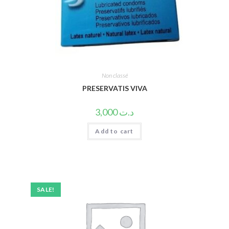
Non classé
PRESERVATIS VIVA
3,000
د.ت
Add to cart
SALE!