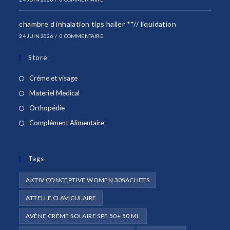
chambre d inhalation tips haller **// liquidation
24 JUIN 2026
/
0 COMMENTAIRE
Store
S’ouvre
Créme et visage
dans
S’ouvre
Materiel Medical
un
dans
S’ouvre
Orthopédie
nouvel
un
dans
S’ouvre
Complément Alimentaire
onglet
nouvel
un
dans
onglet
nouvel
un
onglet
Tags
nouvel
onglet
AKTIV CONCEPTIVE WOMEN 30SACHETS
ATTELLE CLAVICULAIRE
AVÈNE CRÈME SOLAIRE SPF 50+ 50 ML