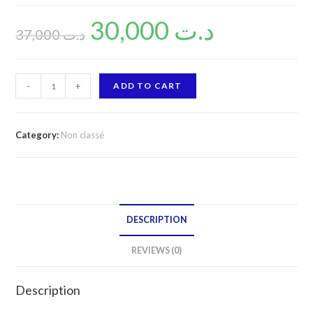
30,000
د.ت
37,000
د.ت
HERBEX
-
+
ADD TO CART
MYO
-
INOSITOL
Category:
Non classé
quantity
DESCRIPTION
REVIEWS (0)
Description