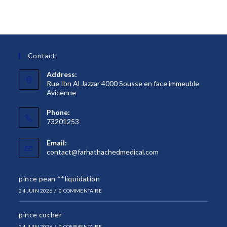
Contact
Address:
Rue Ibn Al Jazzar 4000 Sousse en face immeuble
Avicenne
Phone:
73201253
Email:
S’ouvre
contact@farhathachedmedical.com
dans
votre
pince pean **liquidation
application
24 JUIN 2026
/
0 COMMENTAIRE
pince cocher
24 JUIN 2026
/
0 COMMENTAIRE