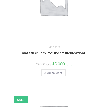
Non classé
plateau en inox 25*18*3 cm (liquidation)
45,000
د.ت
70,000
د.ت
Add to cart
SALE!