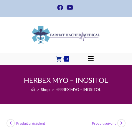
Skip
to
content
0
HERBEX MYO – INOSITOL
>
Shop
>
HERBEX MYO – INOSITOL
Produit précédent
Produit suivant