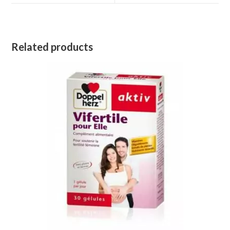
window
window
Related products