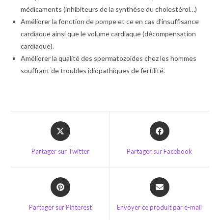
médicaments (inhibiteurs de la synthèse du cholestérol…)
Améliorer la fonction de pompe et ce en cas d’insuffisance
cardiaque ainsi que le volume cardiaque (décompensation
cardiaque).
Améliorer la qualité des spermatozoïdes chez les hommes
souffrant de troubles idiopathiques de fertilité.
Opens
Opens
in
in
a
a
Partager sur Twitter
Partager sur Facebook
new
new
window
window
Opens
Opens
in
in
a
a
Partager sur Pinterest
Envoyer ce produit par e-mail
new
new