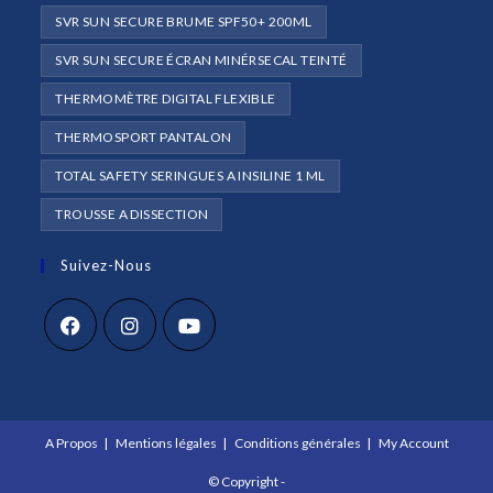
SVR SUN SECURE BRUME SPF50+ 200ML
SVR SUN SECURE ÉCRAN MINÉRSECAL TEINTÉ
THERMOMÈTRE DIGITAL FLEXIBLE
THERMOSPORT PANTALON
TOTAL SAFETY SERINGUES A INSILINE 1 ML
TROUSSE A DISSECTION
Suivez-Nous
S’ouvre
S’ouvre
S’ouvre
dans
dans
dans
un
un
un
A Propos
Mentions légales
Conditions générales
My Account
nouvel
nouvel
nouvel
onglet
onglet
onglet
© Copyright -