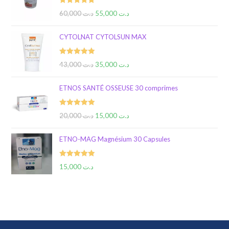
Rated
5.00
60,000
د.ت
55,000
د.ت
out of 5
CYTOLNAT CYTOLSUN MAX
Rated
5.00
43,000
د.ت
35,000
د.ت
out of 5
ETNOS SANTÉ OSSEUSE 30 comprimes
Rated
5.00
20,000
د.ت
15,000
د.ت
out of 5
ETNO-MAG Magnésium 30 Capsules
Rated
5.00
15,000
د.ت
out of 5