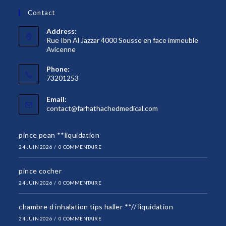
Contact
Address:
Rue Ibn Al Jazzar 4000 Sousse en face immeuble
Avicenne
Phone:
73201253
Email:
S’ouvre
contact@farhathachedmedical.com
dans
votre
pince pean **liquidation
application
24 JUIN 2026
/
0 COMMENTAIRE
pince cocher
24 JUIN 2026
/
0 COMMENTAIRE
chambre d inhalation tips haller **// liquidation
24 JUIN 2026
/
0 COMMENTAIRE