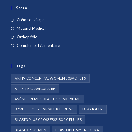
Store
S’ouvre
Créme et visage
dans
S’ouvre
Materiel Medical
un
dans
S’ouvre
Orthopédie
nouvel
un
dans
S’ouvre
Complément Alimentaire
onglet
nouvel
un
dans
onglet
nouvel
un
onglet
Tags
nouvel
onglet
AKTIV CONCEPTIVE WOMEN 30SACHETS
ATTELLE CLAVICULAIRE
AVÈNE CRÈME SOLAIRE SPF 50+ 50 ML
BAVETTE CHIRUGICALE BTE DE 50
BLASTOFER
BLASTOPLUS GROSSESSE B30 GÉLULES
BLASTOPLUS MEN
BLASTOPLUS MEN EXTRA