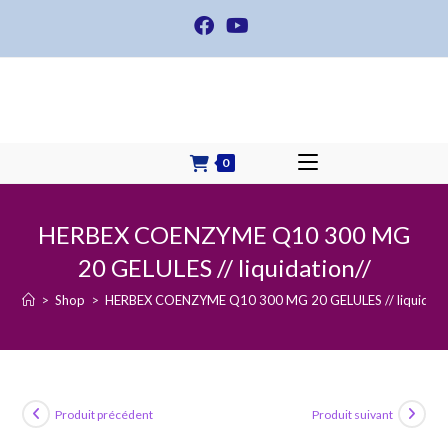
Skip
to
content
0
HERBEX COENZYME Q10 300 MG
20 GELULES // liquidation//
>
Shop
>
HERBEX COENZYME Q10 300 MG 20 GELULES // liquidati
Produit précédent
Produit suivant