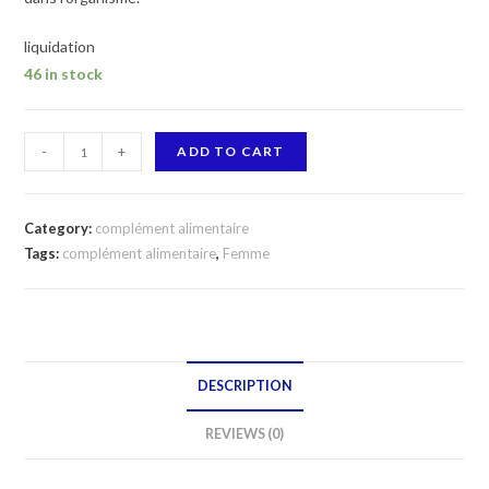
liquidation
46 in stock
HERBEX
-
+
ADD TO CART
COENZYME
Q10
300
Category:
complément alimentaire
MG
Tags:
complément alimentaire
,
Femme
20
GELULES
//
liquidation//
DESCRIPTION
quantity
REVIEWS (0)