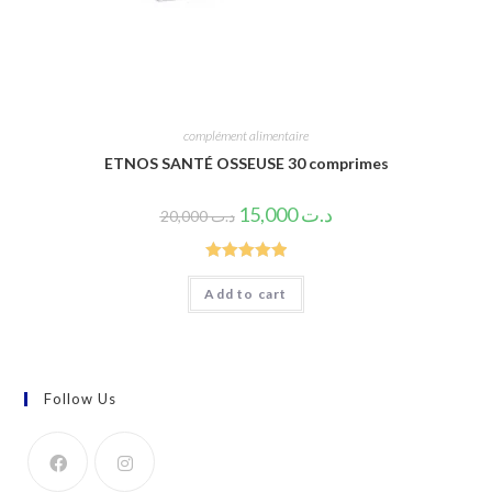
complément alimentaire
ETNOS SANTÉ OSSEUSE 30 comprimes
15,000
د.ت
20,000
د.ت
Rated
5.00
Add to cart
out of 5
Follow Us