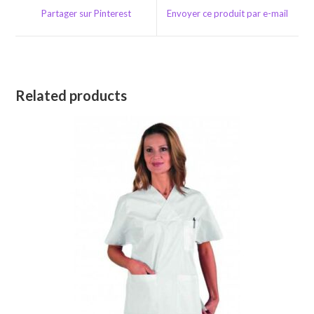
a
a
Partager sur Pinterest
Envoyer ce produit par e-mail
new
new
window
window
Related products