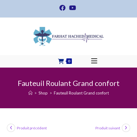
Skip
to
content
0
Fauteuil Roulant Grand confort
>
Shop
>
Fauteuil Roulant Grand confort
Produit précédent
Produit suivant