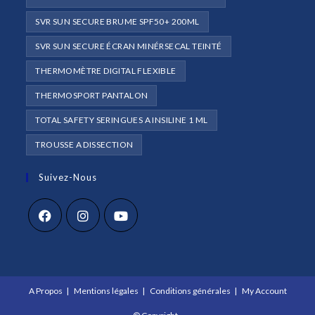
SVR SUN SECURE BRUME SPF50+ 200ML
SVR SUN SECURE ÉCRAN MINÉRSECAL TEINTÉ
THERMOMÈTRE DIGITAL FLEXIBLE
THERMOSPORT PANTALON
TOTAL SAFETY SERINGUES A INSILINE 1 ML
TROUSSE A DISSECTION
Suivez-Nous
S’ouvre
S’ouvre
S’ouvre
dans
dans
dans
un
un
un
A Propos
Mentions légales
Conditions générales
My Account
nouvel
nouvel
nouvel
onglet
onglet
onglet