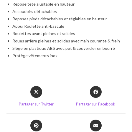
Repose tête ajustable en hauteur
Accoudoirs détachables
Reposes pieds détachables et réglables en hauteur
Appui Roulette anti-bascule
Roulettes avant pleines et solides
Roues arrière pleines et solides avec main courante & frein
Siège en plastique ABS avec pot & couvercle rembourré
Protège vêtements inox
Opens
Opens
in
in
a
a
Partager sur Twitter
Partager sur Facebook
new
new
window
window
Opens
Opens
in
in