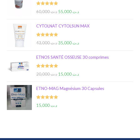
Rated
5.00
60,000
د.ت
55,000
د.ت
out of 5
CYTOLNAT CYTOLSUN MAX
Rated
5.00
43,000
د.ت
35,000
د.ت
out of 5
ETNOS SANTÉ OSSEUSE 30 comprimes
Rated
5.00
20,000
د.ت
15,000
د.ت
out of 5
ETNO-MAG Magnésium 30 Capsules
Rated
5.00
15,000
د.ت
out of 5