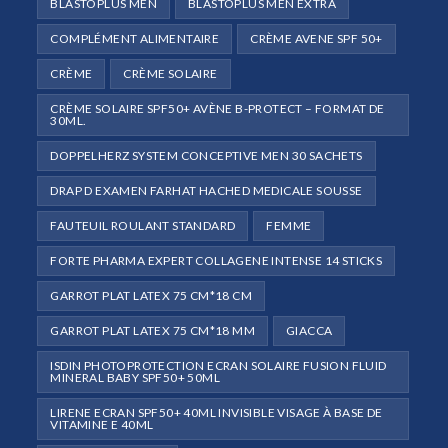
BLASTOPLUS MEN
BLASTOPLUS MEN EXTRA
COMPLÉMENT ALIMENTAIRE
CRÈME AVENE SPF 50+
CRÈME
CRÈME SOLAIRE
CRÈME SOLAIRE SPF50+ AVÈNE B-PROTECT – FORMAT DE
30ML.
DOPPELHERZ SYSTEM CONCEPTIVE MEN 30 SACHETS
DRAP D EXAMEN FARHAT HACHED MEDICALE SOUSSE
FAUTEUIL ROULANT STANDARD
FEMME
FORTE PHARMA EXPERT COLLAGENE INTENSE 14 STICKS
GARROT PLAT LATEX 75 CM*18 CM
GARROT PLAT LATEX 75 CM*18 MM
GIACCA
ISDIN PHOTOPROTECTION ECRAN SOLAIRE FUSION FLUID
MINERAL BABY SPF50+ 50ML
LIRENE ECRAN SPF50+ 40ML INVISIBLE VISAGE À BASE DE
VITAMINE E 40ML