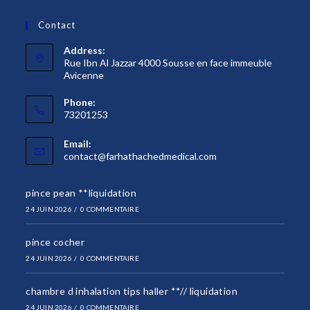
Contact
Address:
Rue Ibn Al Jazzar 4000 Sousse en face immeuble
Avicenne
Phone:
73201253
Email:
S’ouvre
contact@farhathachedmedical.com
dans
votre
pince pean **liquidation
application
24 JUIN 2026
/
0 COMMENTAIRE
pince cocher
24 JUIN 2026
/
0 COMMENTAIRE
chambre d inhalation tips haller **// liquidation
24 JUIN 2026
/
0 COMMENTAIRE