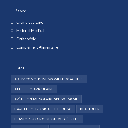
Store
S’ouvre
Créme et visage
dans
S’ouvre
Materiel Medical
un
dans
S’ouvre
Orthopédie
nouvel
un
dans
S’ouvre
Complément Alimentaire
onglet
nouvel
un
dans
onglet
nouvel
un
onglet
Tags
nouvel
onglet
AKTIV CONCEPTIVE WOMEN 30SACHETS
ATTELLE CLAVICULAIRE
AVÈNE CRÈME SOLAIRE SPF 50+ 50 ML
BAVETTE CHIRUGICALE BTE DE 50
BLASTOFER
BLASTOPLUS GROSSESSE B30 GÉLULES