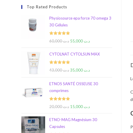
Top Rated Products
Physiosource epa force 70 omega 3
30 Gélules
Rated
5.00
60,000
د.ت
55,000
د.ت
out of 5
CYTOLNAT CYTOLSUN MAX
D
Rated
5.00
43,000
د.ت
35,000
د.ت
out of 5
L
ETNOS SANTÉ OSSEUSE 30
comprimes
d
Rated
5.00
20,000
د.ت
15,000
د.ت
out of 5
ETNO-MAG Magnésium 30
Capsules
P