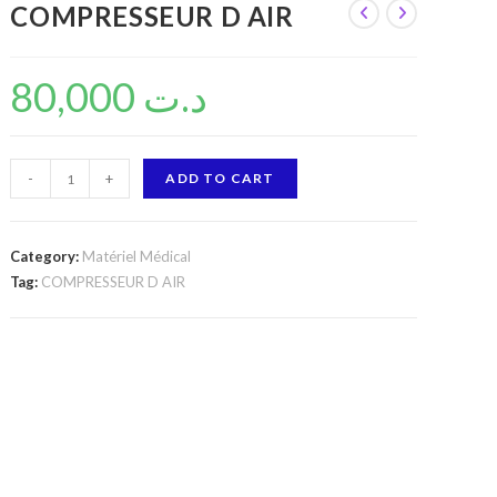
COMPRESSEUR D AIR
80,000
د.ت
COMPRESSEUR
-
+
ADD TO CART
D
AIR
quantity
Category:
Matériel Médical
Tag:
COMPRESSEUR D AIR