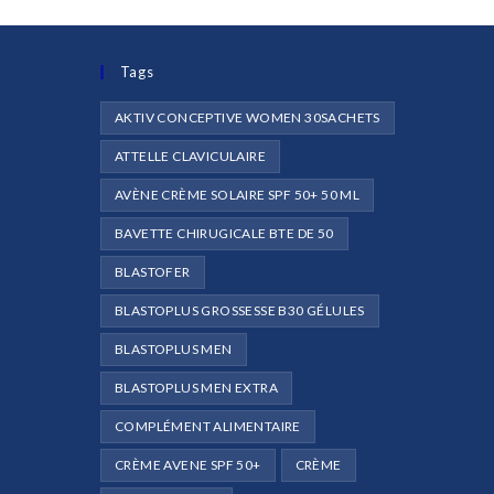
Tags
AKTIV CONCEPTIVE WOMEN 30SACHETS
ATTELLE CLAVICULAIRE
AVÈNE CRÈME SOLAIRE SPF 50+ 50 ML
e
BAVETTE CHIRUGICALE BTE DE 50
BLASTOFER
BLASTOPLUS GROSSESSE B30 GÉLULES
BLASTOPLUS MEN
BLASTOPLUS MEN EXTRA
COMPLÉMENT ALIMENTAIRE
CRÈME AVENE SPF 50+
CRÈME