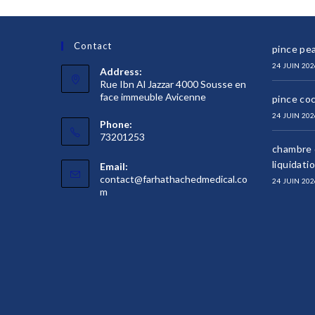
Contact
pince pea
24 JUIN 202
Address:
Rue Ibn Al Jazzar 4000 Sousse en
face immeuble Avicenne
pince co
24 JUIN 202
Phone:
73201253
chambre d
liquidati
Email:
contact@farhathachedmedical.co
24 JUIN 202
S’ouvre
m
dans
votre
application