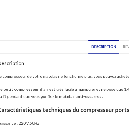
DESCRIPTION
REV
escription
e compresseur de votre matelas ne fonctionne plus, vous pouvez acheter
Ce
petit compresseur d’air
est très facile à manipuler et ne pèse que 1,
u lit pendant que vous gonflez le
matelas anti-escarres
.
Caractéristiques techniques du compresseur porta
uissance : 220,V.50Hz