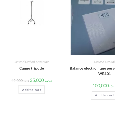
Matériel Médical
,
orthopédie
Matériel Médical
Canne tripode
Balance electronique pers
WB101
35,000
د.ت
42,000
د.ت
100,000
.ت
Add to cart
Add to cart