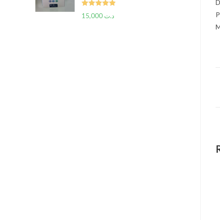
D
Rated
5.00
P
15,000
د.ت
out of 5
M