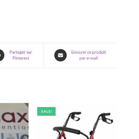
ns
Opens
Partager sur
Envoyer ce produit
Pinterest
par e-mail
in
a
w
new
dow
window
SALE!