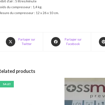
ébit d’air : 5 litres/minute
oids du compresseur : 1,4 kg.
esure du compresseur : 12 x 26 x 10 cm.
Opens
Opens
Ope
Partager sur
Partager sur
Twitter
Facebook
in
in
in
a
a
a
new
new
ne
window
window
win
Related products
SALE!