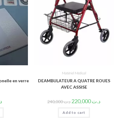
Matériel Médical
onelle en verre
DEAMBULATEUR A QUATRE ROUES
AVEC ASSISE
د
220,000
د.ت
240,000
د.ت
Add to cart