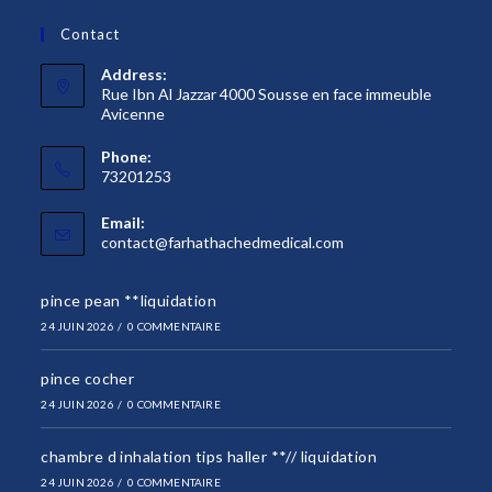
Contact
Address:
Rue Ibn Al Jazzar 4000 Sousse en face immeuble
Avicenne
Phone:
73201253
Email:
S’ouvre
contact@farhathachedmedical.com
dans
votre
pince pean **liquidation
application
24 JUIN 2026
/
0 COMMENTAIRE
pince cocher
24 JUIN 2026
/
0 COMMENTAIRE
chambre d inhalation tips haller **// liquidation
24 JUIN 2026
/
0 COMMENTAIRE