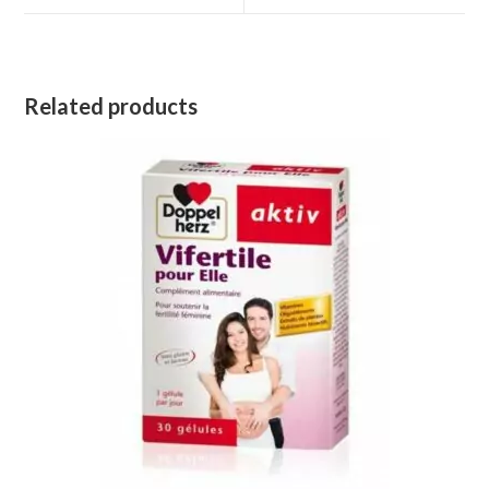
window
window
Related products