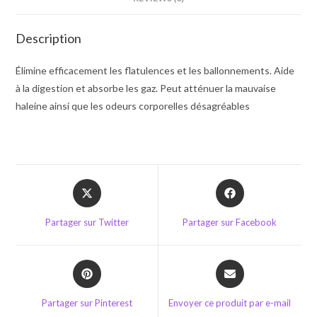
Description
Élimine efficacement les flatulences et les ballonnements. Aide
à la digestion et absorbe les gaz. Peut atténuer la mauvaise
haleine ainsi que les odeurs corporelles désagréables
Opens
Opens
in
in
a
a
Partager sur Twitter
Partager sur Facebook
new
new
window
window
Opens
Opens
in
in
a
a
Partager sur Pinterest
Envoyer ce produit par e-mail
new
new