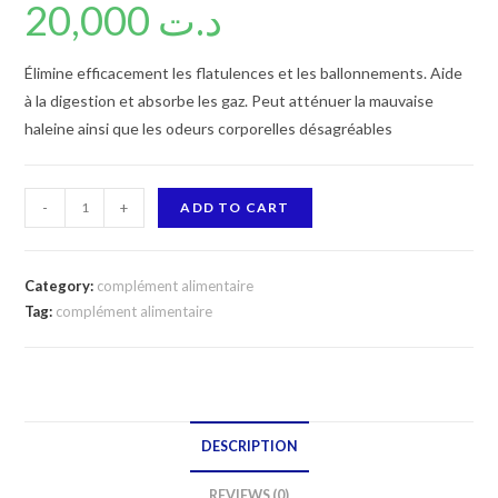
20,000
د.ت
Élimine efficacement les flatulences et les ballonnements. Aide
à la digestion et absorbe les gaz. Peut atténuer la mauvaise
haleine ainsi que les odeurs corporelles désagréables
Carbo
-
+
ADD TO CART
DIGEST
Complément
alimentaire
Category:
complément alimentaire
quantity
Tag:
complément alimentaire
DESCRIPTION
REVIEWS (0)