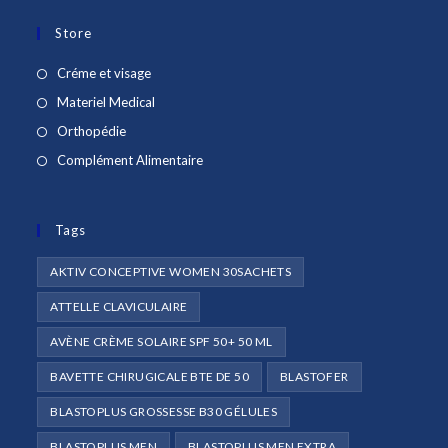
Store
S’ouvre
Créme et visage
dans
S’ouvre
Materiel Medical
un
dans
S’ouvre
Orthopédie
nouvel
un
dans
S’ouvre
Complément Alimentaire
onglet
nouvel
un
dans
onglet
nouvel
un
onglet
Tags
nouvel
onglet
AKTIV CONCEPTIVE WOMEN 30SACHETS
ATTELLE CLAVICULAIRE
AVÈNE CRÈME SOLAIRE SPF 50+ 50 ML
BAVETTE CHIRUGICALE BTE DE 50
BLASTOFER
BLASTOPLUS GROSSESSE B30 GÉLULES
BLASTOPLUS MEN
BLASTOPLUS MEN EXTRA