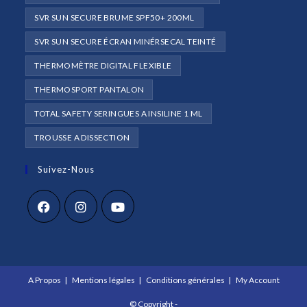
SVR SUN SECURE BRUME SPF50+ 200ML
SVR SUN SECURE ÉCRAN MINÉRSECAL TEINTÉ
THERMOMÈTRE DIGITAL FLEXIBLE
THERMOSPORT PANTALON
TOTAL SAFETY SERINGUES A INSILINE 1 ML
TROUSSE A DISSECTION
Suivez-Nous
S’ouvre
S’ouvre
S’ouvre
dans
dans
dans
un
un
un
A Propos
Mentions légales
Conditions générales
My Account
nouvel
nouvel
nouvel
onglet
onglet
onglet
© Copyright -