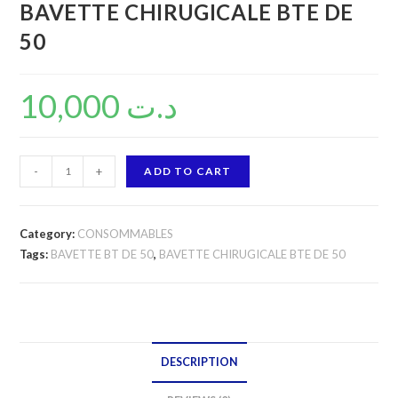
BAVETTE CHIRUGICALE BTE DE
50
10,000
د.ت
BAVETTE
-
+
ADD TO CART
CHIRUGICALE
BTE
DE
Category:
CONSOMMABLES
50
Tags:
BAVETTE BT DE 50
,
BAVETTE CHIRUGICALE BTE DE 50
quantity
DESCRIPTION