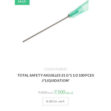
SALE!
CONSOMMABLES
TOTAL SAFETY AIGUILLES 21 G*1 1/2 100 PCES
//*LIQUIDATION*
7,500
د.ت
9,000
د.ت
Add to cart