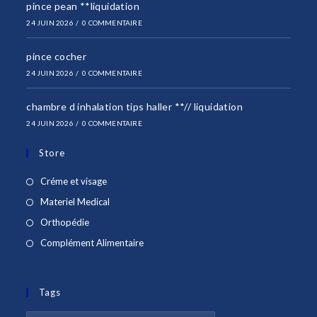
pince pean **liquidation
application
24 JUIN 2026
/
0 COMMENTAIRE
pince cocher
24 JUIN 2026
/
0 COMMENTAIRE
chambre d inhalation tips haller **// liquidation
24 JUIN 2026
/
0 COMMENTAIRE
Store
S’ouvre
Créme et visage
dans
S’ouvre
Materiel Medical
un
dans
S’ouvre
Orthopédie
nouvel
un
dans
S’ouvre
Complément Alimentaire
onglet
nouvel
un
dans
onglet
nouvel
un
onglet
Tags
nouvel
onglet