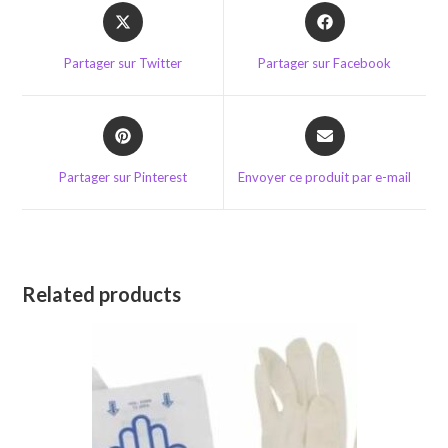
Opens
Opens
in
in
a
a
Partager sur Twitter
Partager sur Facebook
new
new
window
window
Opens
Opens
in
in
a
a
Partager sur Pinterest
Envoyer ce produit par e-mail
new
new
window
window
Related products