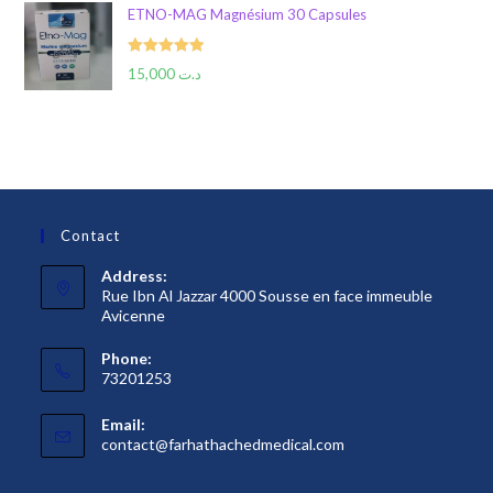
ETNO-MAG Magnésium 30 Capsules
Rated
5.00
15,000
د.ت
out of 5
Contact
Address:
Rue Ibn Al Jazzar 4000 Sousse en face immeuble
Avicenne
Phone:
73201253
Email:
S’ouvre
contact@farhathachedmedical.com
dans
votre