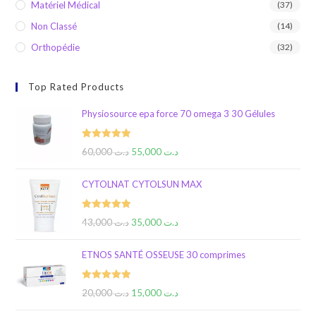
Matériel Médical
(37)
Non Classé
(14)
Orthopédie
(32)
Top Rated Products
Physiosource epa force 70 omega 3 30 Gélules
Rated
5.00
60,000
د.ت
55,000
د.ت
out of 5
CYTOLNAT CYTOLSUN MAX
Rated
5.00
43,000
د.ت
35,000
د.ت
out of 5
ETNOS SANTÉ OSSEUSE 30 comprimes
Rated
5.00
20,000
د.ت
15,000
د.ت
out of 5