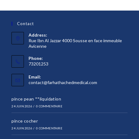
Contact
Address:
Rue Ibn Al Jazzar 4000 Sousse en face immeuble
Avicenne
Phone:
73201253
Email:
S’ouvre
contact@farhathachedmedical.com
dans
votre
pince pean **liquidation
application
24 JUIN 2026
/
0 COMMENTAIRE
pince cocher
24 JUIN 2026
/
0 COMMENTAIRE