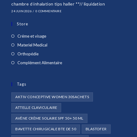
chambre d inhalation tips haller **// liquidation
24 JUIN 2026
/
0 COMMENTAIRE
Store
S’ouvre
Créme et visage
dans
S’ouvre
Materiel Medical
un
dans
S’ouvre
Orthopédie
nouvel
un
dans
S’ouvre
Complément Alimentaire
onglet
nouvel
un
dans
onglet
nouvel
un
onglet
Tags
nouvel
onglet
AKTIV CONCEPTIVE WOMEN 30SACHETS
ATTELLE CLAVICULAIRE
AVÈNE CRÈME SOLAIRE SPF 50+ 50 ML
BAVETTE CHIRUGICALE BTE DE 50
BLASTOFER