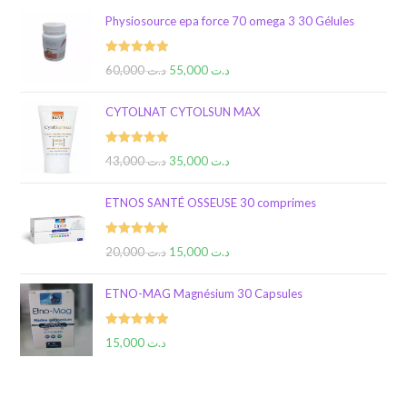
Physiosource epa force 70 omega 3 30 Gélules
Rated
5.00
60,000
د.ت
55,000
د.ت
out of 5
CYTOLNAT CYTOLSUN MAX
Rated
5.00
43,000
د.ت
35,000
د.ت
out of 5
ETNOS SANTÉ OSSEUSE 30 comprimes
Rated
5.00
20,000
د.ت
15,000
د.ت
out of 5
ETNO-MAG Magnésium 30 Capsules
Rated
5.00
15,000
د.ت
out of 5