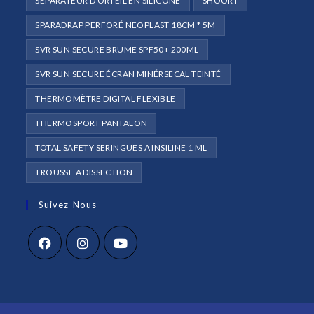
SEPARATEUR D ORTEIL EN SILICONE
SHOORT
SPARADRAP PERFORÉ NEOPLAST 18CM * 5M
SVR SUN SECURE BRUME SPF50+ 200ML
SVR SUN SECURE ÉCRAN MINÉRSECAL TEINTÉ
THERMOMÈTRE DIGITAL FLEXIBLE
THERMOSPORT PANTALON
TOTAL SAFETY SERINGUES A INSILINE 1 ML
TROUSSE A DISSECTION
Suivez-Nous
S’ouvre
S’ouvre
S’ouvre
dans
dans
dans
un
un
un