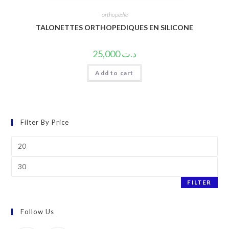
orthopédie
TALONETTES ORTHOPEDIQUES EN SILICONE
25,000
د.ت
Add to cart
Filter By Price
Min
price
Max
price
FILTER
Follow Us