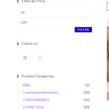
Filter By Price
Min
price
Max
price
FILTER
Follow Us
Product Categories
BEBE
(1)
Complément Alimentaire
(30)
CONSOMMABLES
(11)
COSMETIQUE
(20)