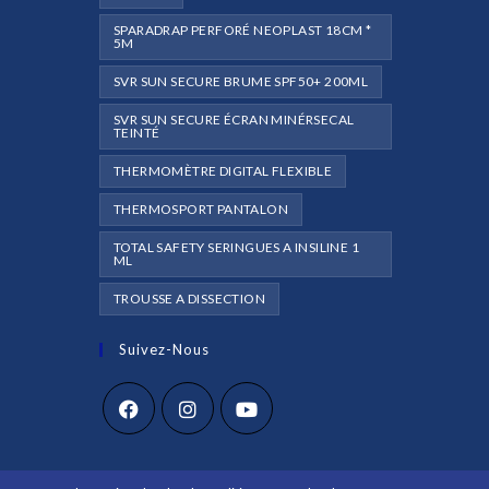
SPARADRAP PERFORÉ NEOPLAST 18CM *
5M
SVR SUN SECURE BRUME SPF50+ 200ML
SVR SUN SECURE ÉCRAN MINÉRSECAL
TEINTÉ
THERMOMÈTRE DIGITAL FLEXIBLE
THERMOSPORT PANTALON
TOTAL SAFETY SERINGUES A INSILINE 1
ML
TROUSSE A DISSECTION
Suivez-Nous
S’ouvre
S’ouvre
S’ouvre
dans
dans
dans