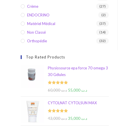
Crème
(27)
ENDOCRINO
(2)
Matériel Médical
(37)
Non Classé
(14)
Orthopédie
(32)
Top Rated Products
Physiosource epa force 70 omega 3
30 Gélules
Rated
5.00
60,000
د.ت
55,000
د.ت
out of 5
CYTOLNAT CYTOLSUN MAX
Rated
5.00
43,000
د.ت
35,000
د.ت
out of 5