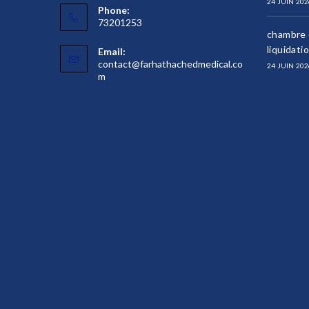
24 JUIN 202
Phone:
73201253
chambre d
liquidati
Email:
contact@farhathachedmedical.co
24 JUIN 202
S’ouvre
m
dans
votre
application