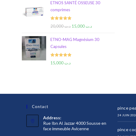
ETNOS SANTÉ OSSEUSE 30
comprimes
Rated
5.00
20,000
د.ت
15,000
د.ت
out of 5
ETNO-MAG Magnésium 30
Capsules
Rated
5.00
15,000
د.ت
out of 5
Contact
pince pea
24 JUIN 202
Address:
Rue Ibn Al Jazzar 4000 Sousse en
face immeuble Avicenne
pince co