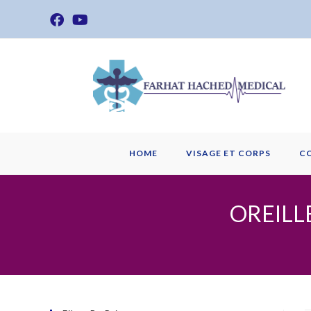
Skip
to
content
HOME
VISAGE ET CORPS
C
OREILL