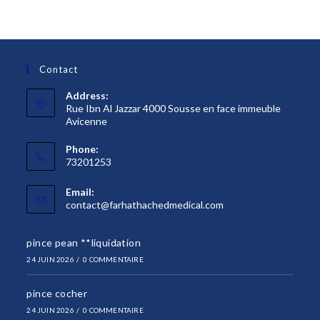
Contact
Address:
Rue Ibn Al Jazzar 4000 Sousse en face immeuble
Avicenne
Phone:
73201253
Email:
S’ouvre
contact@farhathachedmedical.com
dans
votre
pince pean **liquidation
application
24 JUIN 2026
/
0 COMMENTAIRE
pince cocher
24 JUIN 2026
/
0 COMMENTAIRE