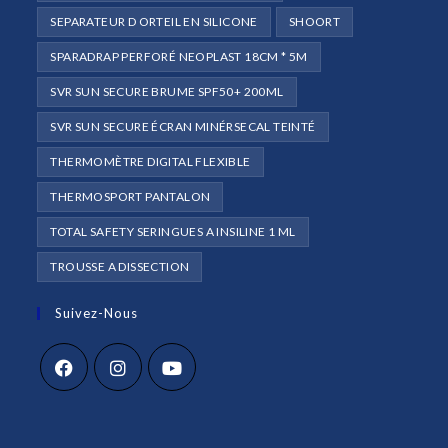
SEPARATEUR D ORTEIL EN SILICONE
SHOORT
SPARADRAP PERFORÉ NEOPLAST 18CM * 5M
SVR SUN SECURE BRUME SPF50+ 200ML
SVR SUN SECURE ÉCRAN MINÉRSECAL TEINTÉ
THERMOMÈTRE DIGITAL FLEXIBLE
THERMOSPORT PANTALON
TOTAL SAFETY SERINGUES A INSILINE 1 ML
TROUSSE A DISSECTION
Suivez-Nous
S’ouvre
S’ouvre
S’ouvre
dans
dans
dans