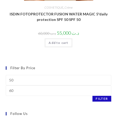
COSMETIQUE
,
Crème
ISDIN FOTOPROTECTOR FUSION WATER MAGIC 5*daily
protection SPF 50 SPF 50
55,000
د.ت
60,000
د.ت
Add to cart
Filter By Price
Min
price
Max
price
FILTER
Follow Us