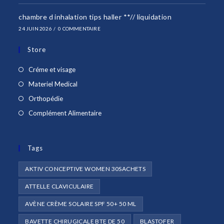
chambre d inhalation tips haller **// liquidation
24 JUIN 2026
/
0 COMMENTAIRE
Store
S’ouvre
Créme et visage
dans
S’ouvre
Materiel Medical
un
dans
S’ouvre
Orthopédie
nouvel
un
dans
S’ouvre
Complément Alimentaire
onglet
nouvel
un
dans
onglet
nouvel
un
onglet
Tags
nouvel
onglet
AKTIV CONCEPTIVE WOMEN 30SACHETS
ATTELLE CLAVICULAIRE
AVÈNE CRÈME SOLAIRE SPF 50+ 50 ML
BAVETTE CHIRUGICALE BTE DE 50
BLASTOFER