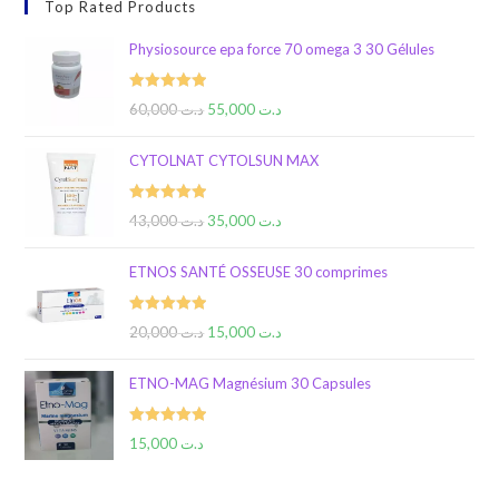
Top Rated Products
Physiosource epa force 70 omega 3 30 Gélules
Rated
5.00
60,000
د.ت
55,000
د.ت
out of 5
CYTOLNAT CYTOLSUN MAX
Rated
5.00
43,000
د.ت
35,000
د.ت
out of 5
ETNOS SANTÉ OSSEUSE 30 comprimes
Rated
5.00
20,000
د.ت
15,000
د.ت
out of 5
ETNO-MAG Magnésium 30 Capsules
Rated
5.00
15,000
د.ت
out of 5