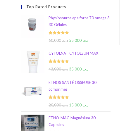
Top Rated Products
Physiosource epa force 70 omega 3
30 Gélules
Rated
5.00
60,000
د.ت
55,000
د.ت
out of 5
CYTOLNAT CYTOLSUN MAX
Rated
5.00
43,000
د.ت
35,000
د.ت
out of 5
ETNOS SANTÉ OSSEUSE 30
comprimes
Rated
5.00
20,000
د.ت
15,000
د.ت
out of 5
ETNO-MAG Magnésium 30
Capsules