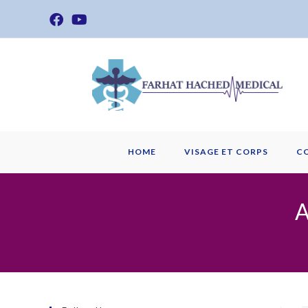
Skip
to
content
HOME
VISAGE ET CORPS
C
A