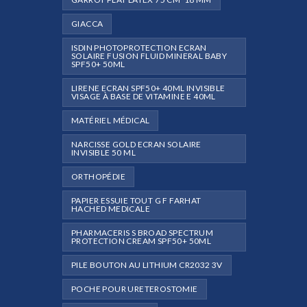
GIACCA
ISDIN PHOTOPROTECTION ECRAN
SOLAIRE FUSION FLUID MINERAL BABY
SPF50+ 50ML
LIRENE ECRAN SPF50+ 40ML INVISIBLE
VISAGE À BASE DE VITAMINE E 40ML
MATÉRIEL MÉDICAL
NARCISSE GOLD ECRAN SOLAIRE
INVISIBLE 50 ML
ORTHOPÉDIE
PAPIER ESSUIE TOUT G F FARHAT
HACHED MEDICALE
PHARMACERIS S BROAD SPECTRUM
PROTECTION CREAM SPF50+ 50ML
PILE BOUTON AU LITHIUM CR2032 3V
POCHE POUR URETEROSTOMIE