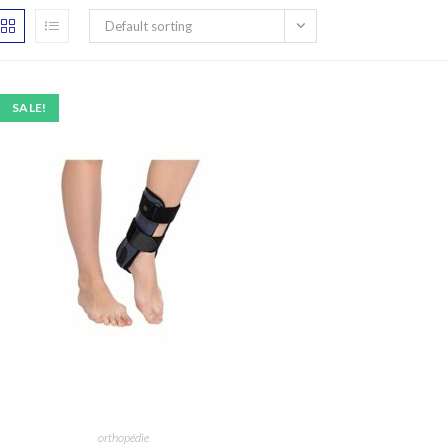
Default sorting
SALE!
orthopédie