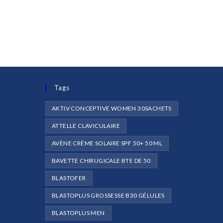
Tags
AKTIV CONCEPTIVE WOMEN 30SACHETS
ATTELLE CLAVICULAIRE
AVÈNE CRÈME SOLAIRE SPF 50+ 50 ML
e
BAVETTE CHIRUGICALE BTE DE 50
BLASTOFER
BLASTOPLUS GROSSESSE B30 GÉLULES
BLASTOPLUS MEN