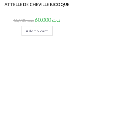
ATTELLE DE CHEVILLE BICOQUE
60,000
د.ت
65,000
د.ت
Add to cart