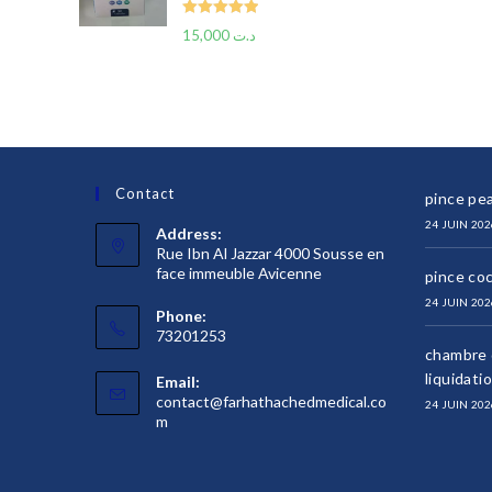
Rated
5.00
15,000
د.ت
out of 5
Contact
pince pea
24 JUIN 202
Address:
Rue Ibn Al Jazzar 4000 Sousse en
face immeuble Avicenne
pince co
24 JUIN 202
Phone:
73201253
chambre d
liquidati
Email:
contact@farhathachedmedical.co
24 JUIN 202
S’ouvre
m
dans
votre
application