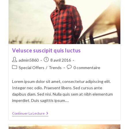
Velusce suscipit quis luctus
Auteur/autrice
Publication
admin5860
8 avril 2016
de
publiée :
Post
Commentaires
Special Offers
/
Trends
0 commentaire
la
category:
de
publication :
la
Lorem ipsum dolor sit amet, consectetur adipiscing elit.
publication :
Integer nec odio. Praesent libero. Sed cursus ante
dapibus diam. Sed nisi. Nulla quis sem at nibh elementum
imperdiet. Duis sagittis ipsum.…
Velusce
Continuer La Lecture
Suscipit
Quis
Luctus