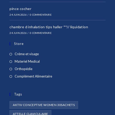
pince cocher
24 JUIN 2026
/
0 COMMENTAIRE
chambre d inhalation tips haller **// liquidation
24 JUIN 2026
/
0 COMMENTAIRE
Store
S’ouvre
Créme et visage
dans
S’ouvre
Materiel Medical
un
dans
S’ouvre
Orthopédie
nouvel
un
dans
S’ouvre
Complément Alimentaire
onglet
nouvel
un
dans
onglet
nouvel
un
onglet
Tags
nouvel
onglet
AKTIV CONCEPTIVE WOMEN 30SACHETS
ATTELLE CLAVICULAIRE