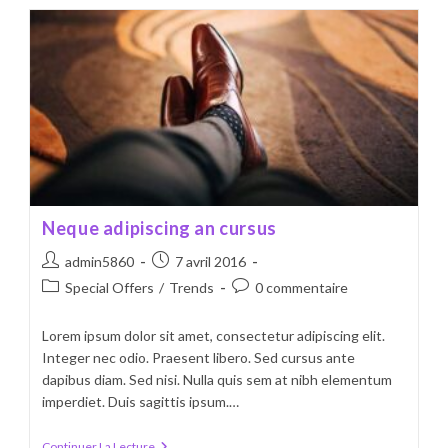
Adpiscing
Diam
Neque adipiscing an cursus
Auteur/autrice
Publication
admin5860
7 avril 2016
de
publiée :
Post
Commentaires
Special Offers
/
Trends
0 commentaire
la
category:
de
publication :
la
Lorem ipsum dolor sit amet, consectetur adipiscing elit.
publication :
Integer nec odio. Praesent libero. Sed cursus ante
dapibus diam. Sed nisi. Nulla quis sem at nibh elementum
imperdiet. Duis sagittis ipsum.…
Neque
Continuer La Lecture