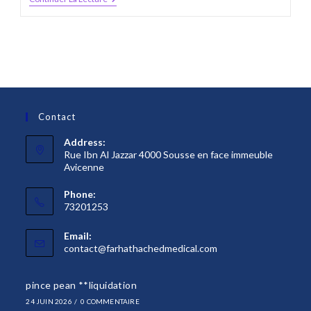
Adipiscing
An
Cursus
Contact
Address:
Rue Ibn Al Jazzar 4000 Sousse en face immeuble
Avicenne
Phone:
73201253
Email:
S’ouvre
contact@farhathachedmedical.com
dans
votre
pince pean **liquidation
application
24 JUIN 2026
/
0 COMMENTAIRE