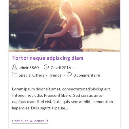
Tortor neque adpiscing diam
Auteur/autrice
Publication
admin5860
7 avril 2016
de
publiée :
Post
Commentaires
Special Offers
/
Trends
0 commentaire
la
category:
de
publication :
la
Lorem ipsum dolor sit amet, consectetur adipiscing elit.
publication :
Integer nec odio. Praesent libero. Sed cursus ante
dapibus diam. Sed nisi. Nulla quis sem at nibh elementum
imperdiet. Duis sagittis ipsum.…
Tortor
Continuer La Lecture
Neque