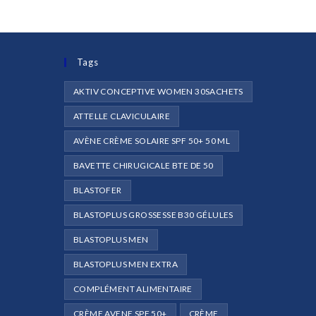
Tags
AKTIV CONCEPTIVE WOMEN 30SACHETS
ATTELLE CLAVICULAIRE
AVÈNE CRÈME SOLAIRE SPF 50+ 50 ML
e
BAVETTE CHIRUGICALE BTE DE 50
BLASTOFER
BLASTOPLUS GROSSESSE B30 GÉLULES
BLASTOPLUS MEN
BLASTOPLUS MEN EXTRA
COMPLÉMENT ALIMENTAIRE
CRÈME AVENE SPF 50+
CRÈME