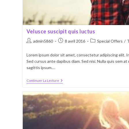
Velusce suscipit quis luctus
Auteur/autrice
Publication
Post
admin5860
8 avril 2016
Special Offers
/
de
publiée :
category:
la
Lorem ipsum dolor sit amet, consectetur adipiscing elit. I
publication :
Sed cursus ante dapibus diam. Sed nisi. Nulla quis sem a
sagittis ipsum.…
Velusce
Continuer La Lecture
Suscipit
Quis
Luctus