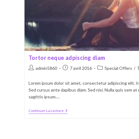
Tortor neque adpiscing diam
Auteur/autrice
Publication
Post
admin5860
7 avril 2016
Special Offers
/
de
publiée :
category:
la
Lorem ipsum dolor sit amet, consectetur adipiscing elit. I
publication :
Sed cursus ante dapibus diam. Sed nisi. Nulla quis sem a
sagittis ipsum.…
Tortor
Continuer La Lecture
Neque
Adpiscing
Diam