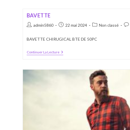
BAVETTE
Auteur/autrice
Publication
Post
Co
admin5860
22 mai 2024
Non classé
de
publiée :
category:
de
la
la
BAVETTE CHIRUGICAL BTE DE 50PC
publication :
pub
BAVETTE
Continuer La Lecture