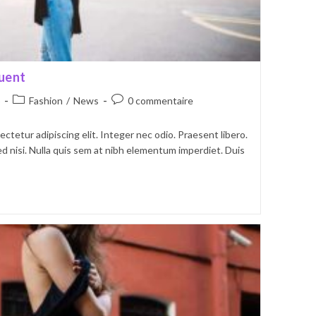
quent
Post
Commentaires
Fashion
/
News
0 commentaire
category:
de
la
ctetur adipiscing elit. Integer nec odio. Praesent libero.
publication :
d nisi. Nulla quis sem at nibh elementum imperdiet. Duis