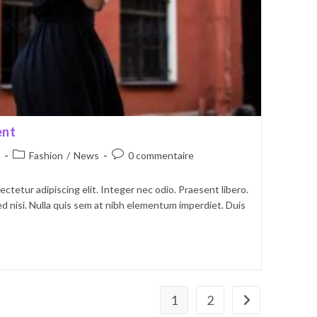
ent
Post
Commentaires
Fashion
/
News
0 commentaire
category:
de
la
ctetur adipiscing elit. Integer nec odio. Praesent libero.
publication :
d nisi. Nulla quis sem at nibh elementum imperdiet. Duis
1
2
Aller à la page s