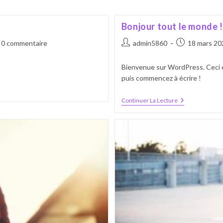
Bonjour tout le monde !
mmentaires
Auteur/autrice
Publication
0 commentaire
admin5860
18 mars 20
de
publiée :
la
Bienvenue sur WordPress. Ceci es
lication :
publication :
puis commencez à écrire !
Bonjour
Continuer La Lecture
Tout
Le
Monde !