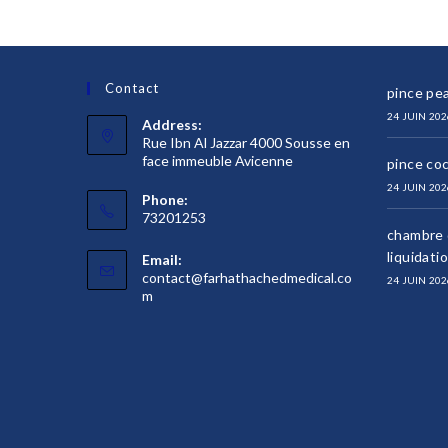
Contact
pince pea
24 JUIN 202
Address:
Rue Ibn Al Jazzar 4000 Sousse en
face immeuble Avicenne
pince co
24 JUIN 202
Phone:
73201253
chambre d
liquidati
Email:
contact@farhathachedmedical.co
24 JUIN 202
S’ouvre
m
dans
votre
application