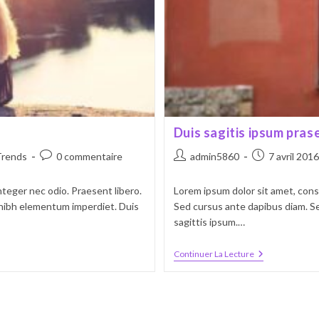
Duis sagitis ipsum pras
Commentaires
Auteur/autrice
Publication
Trends
0 commentaire
admin5860
7 avril 2016
de
de
publiée :
la
la
nteger nec odio. Praesent libero.
Lorem ipsum dolor sit amet, conse
publication :
publication :
t nibh elementum imperdiet. Duis
Sed cursus ante dapibus diam. Se
sagittis ipsum.…
Duis
Continuer La Lecture
Sagitis
Ipsum
Prasent