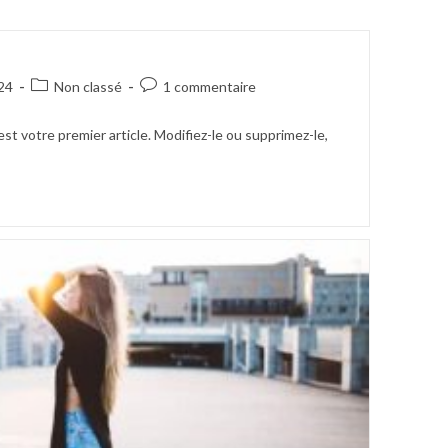
Post
Commentaires
24
Non classé
1 commentaire
category:
de
la
t votre premier article. Modifiez-le ou supprimez-le,
publication :