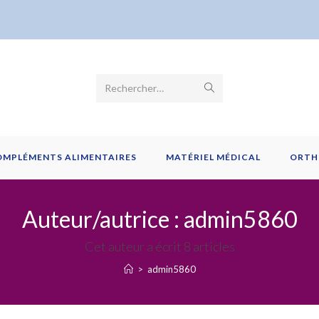
Envoyer
Rechercher…
la
recherche
OMPLÉMENTS ALIMENTAIRES
MATÉRIEL MÉDICAL
ORTH
Auteur/autrice :
admin5860
Cet auteur a écrit 8 articles
>
admin5860