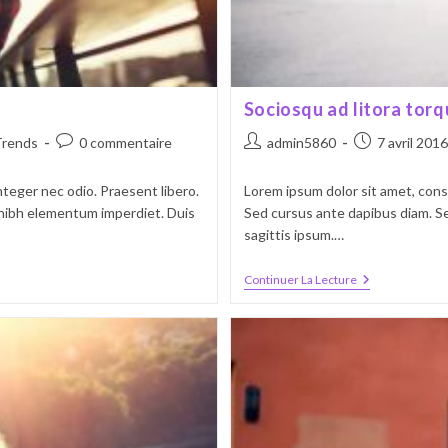
Sociosqu ad litora tor
Commentaires
Auteur/autrice
Publication
Trends
0 commentaire
admin5860
7 avril 2016
de
de
publiée :
la
la
nteger nec odio. Praesent libero.
Lorem ipsum dolor sit amet, conse
publication :
publication :
t nibh elementum imperdiet. Duis
Sed cursus ante dapibus diam. Se
sagittis ipsum.…
Sociosqu
Continuer La Lecture
Ad
Litora
Torquent